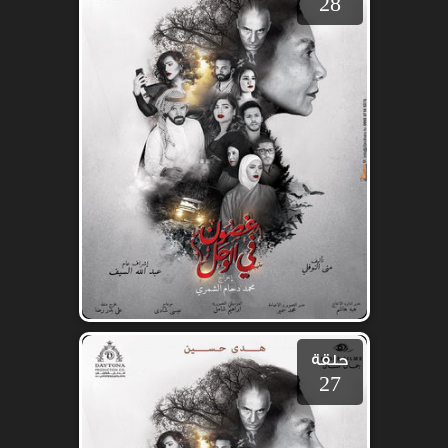
28
حلقة
27