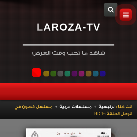
L
A
R
O
Z
A
-
T
V
شاهد ما تحب وقت العرض
»
»
انت هنا :
الرئيسية
مسلسلات عربية
مسلسل غصون في
الوحل الحلقة 16 HD