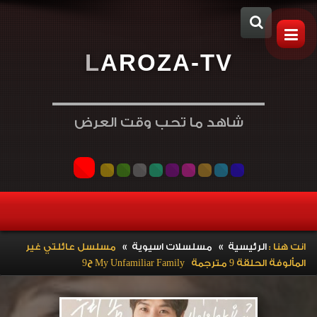
L
A
R
O
Z
A
-
T
V
شاهد ما تحب وقت العرض
»
»
انت هنا :
الرئيسية
مسلسلات اسيوية
مسلسل عائلتي غير
المألوفة الحلقة 9 مترجمة My Unfamiliar Family ح9