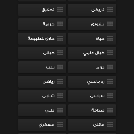
تاريخى
تحقيق
تشويق
جريمة
حياة
خارق للطبيعة
خيال علمي
خيالى
دراما
رعب
رومانسي
رياضى
سياسى
شبابى
صداقة
طبي
عائلى
عسكري