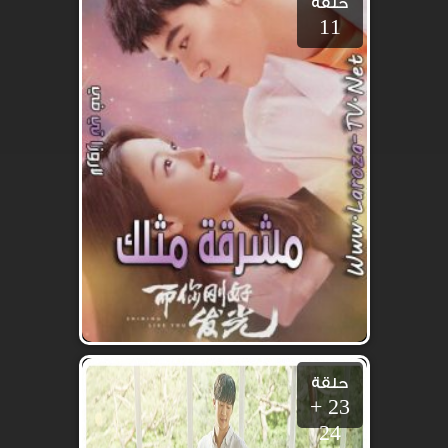
حلقة
11
حلقة
23 +
24