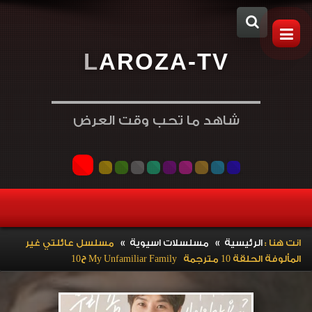
L
A
R
O
Z
A
-
T
V
شاهد ما تحب وقت العرض
»
»
انت هنا :
الرئيسية
مسلسلات اسيوية
مسلسل عائلتي غير
المألوفة الحلقة 10 مترجمة My Unfamiliar Family ح10