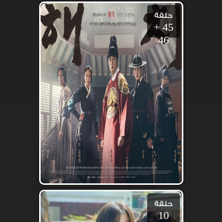
حلقة
45 +
46
حلقة
10