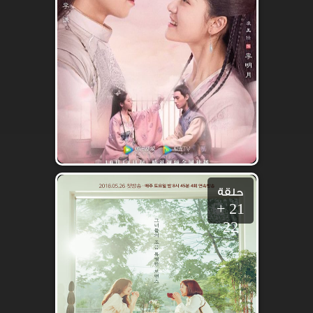
حلقة
21 +
22