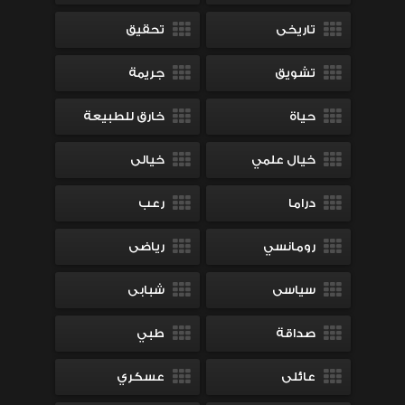
تاريخى
تحقيق
تشويق
جريمة
حياة
خارق للطبيعة
خيال علمي
خيالى
دراما
رعب
رومانسي
رياضى
سياسى
شبابى
صداقة
طبي
عائلى
عسكري