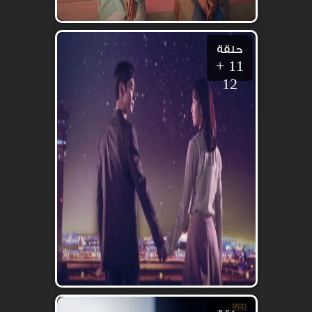
حلقة
11 +
12