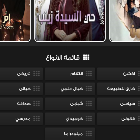
قائمة الانواع
اكشن
انتقام
تاريخى
خارق للطبيعة
خيال علمي
خيالى
سياسى
شبابى
صداقة
قانونى
كوميدي
مدرسي
ميلودراما