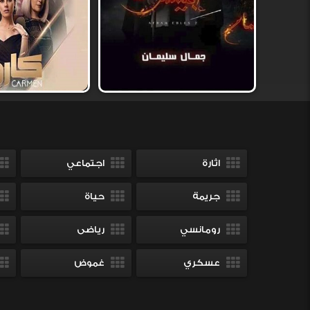
اثارة
اجتماعي
جريمة
حياة
رومانسي
رياضى
عسكري
غموض