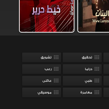
تحقيق
تشويق
دراما
رعب
طبي
عائلى
مغامرة
موسيقي