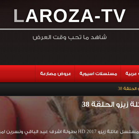
L
A
R
O
Z
A
-
T
V
شاهد ما تحب وقت العرض
عربية
مسلسلات اسيوية
عروض مصارعة
لحلقة 38
زيزو الحلقة 38
شرف عبد الباقي ونسرين امين اون لاين وتحميل مباشر