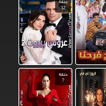
حلقة
32
حلقة
7