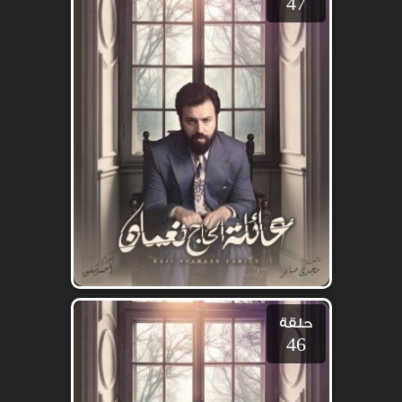
47
حلقة
46