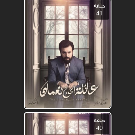
حلقة
41
حلقة
40