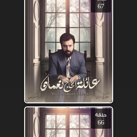
67
حلقة
66