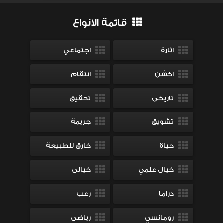
قائمة الانواع
اثارة
اجتماعي
اكشن
انتقام
تاريخى
تحقيق
تشويق
جريمة
حياة
خارق للطبيعة
خيال علمي
خيالى
دراما
رعب
رومانسي
رياضى