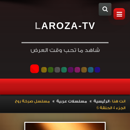
L
A
R
O
Z
A
-
T
V
شاهد ما تحب وقت العرض
»
»
انت هنا :
الرئيسية
مسلسلات عربية
مسلسل صرخة روح
الجزء 4 الحلقة 6