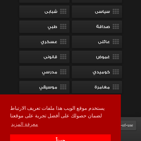
سياسى
شبابى
صداقة
طبي
عائلى
عسكري
غموض
قانونى
كوميدي
مدرسي
مغامرة
موسيقي
ميلودراما
يستخدم موقع الويب هذا ملفات تعريف الارتباط
لضمان حصولك على أفضل تجربة على موقعنا
معرفة المزيد
Terms-of-use
DMCA
contact-us
سياسة الخصوصية
حسناً