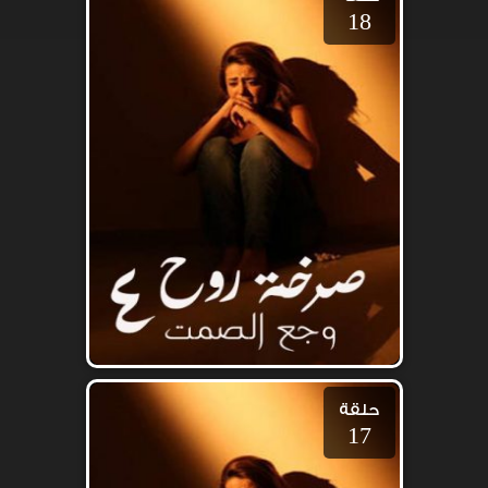
18
حلقة
17