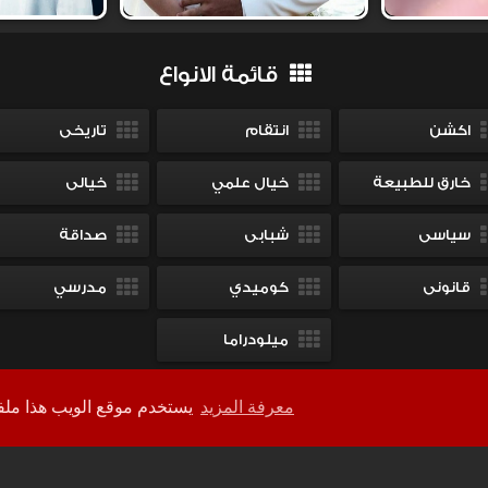
قائمة الانواع
اكشن
انتقام
تاريخى
خارق للطبيعة
خيال علمي
خيالى
سياسى
شبابى
صداقة
قانونى
كوميدي
مدرسي
ميلودراما
معرفة المزيد
يستخدم موقع الويب هذا ملفات تعريف الارتباط لضمان حصولك على أفضل تجربة على موقعنا