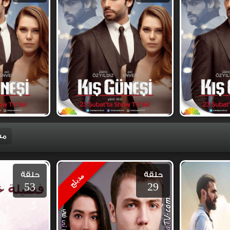
مس
حلقة
حلقة
مدبلج
53
29