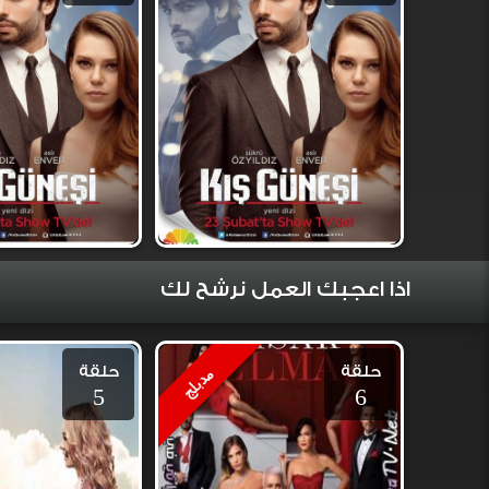
اذا اعجبك العمل نرشح لك
حلقة
حلقة
مدبلج
5
6