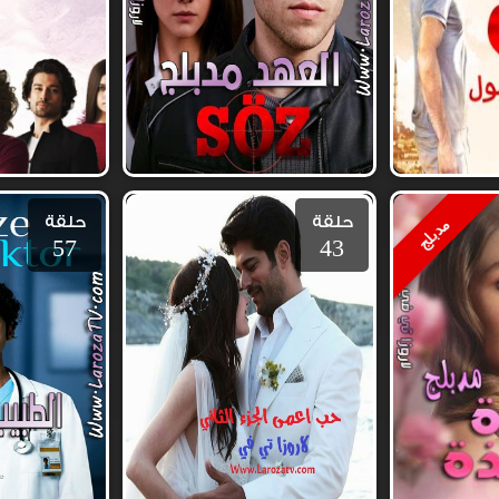
حلقة
حلقة
مدبلج
57
43