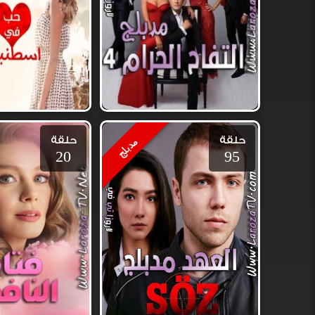
حلقة
حلقة
مدبلج
20
95