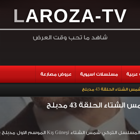
L
A
R
O
Z
A
-
T
V
شاهد ما تحب وقت العرض
عربية
مسلسلات اسيوية
عروض مصارعة
لشتاء الحلقة 43 مدبلج
تاء الحلقة 43 مدبلج
تاء Kış Güneşi الموسم الاول مدبلج بجودة HD اون لاين وتحميل مباشر