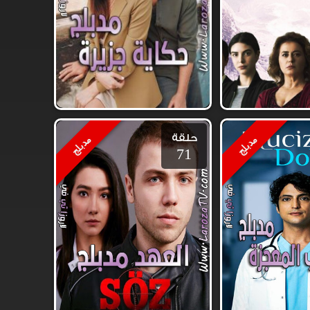
حلقة
مدبلج
مدبلج
71