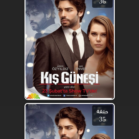
36
حلقة
35