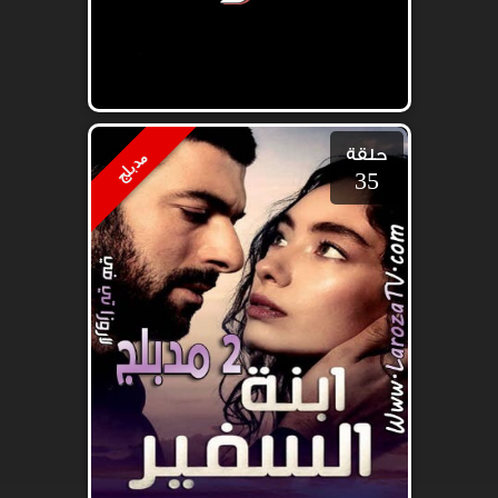
حلقة
مدبلج
35