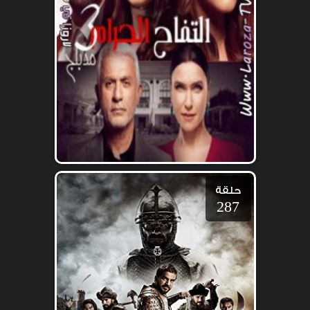
حلقة
287