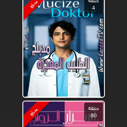
حلقة
مدبلج
4
حلقة
مدبلج
80