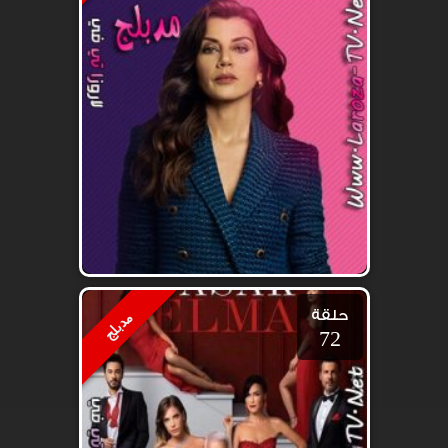
حلقة
مدبلج
72