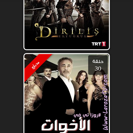
حلقة
مدبلج
30