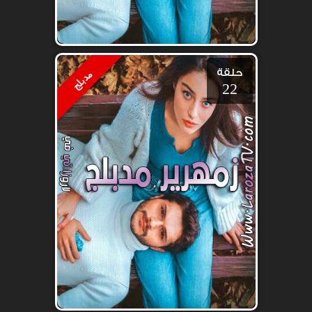
حلقة
مدبلج
22