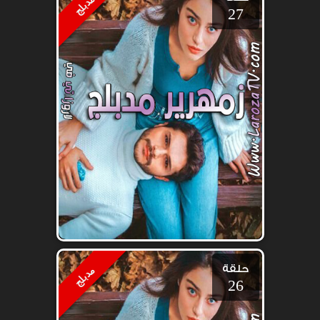
مدبلج
27
حلقة
مدبلج
26