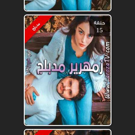
حلقة
مدبلج
15