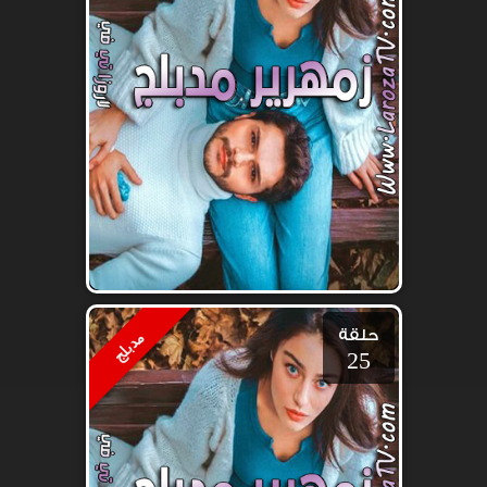
حلقة
مدبلج
25