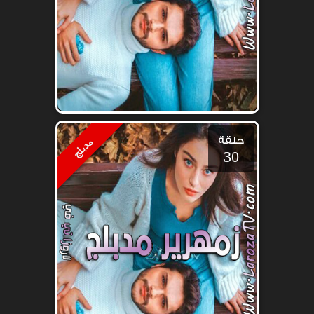
حلقة
مدبلج
30