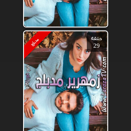
حلقة
مدبلج
29