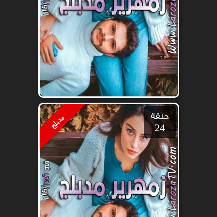
حلقة
مدبلج
24