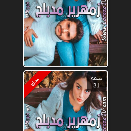
حلقة
مدبلج
31