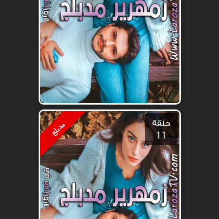
حلقة
مدبلج
11