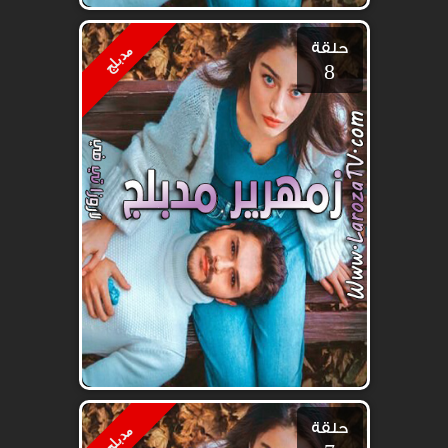
حلقة
مدبلج
8
حلقة
مدبلج