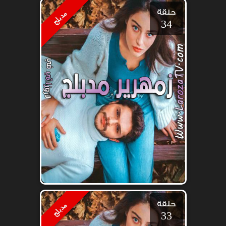
حلقة
مدبلج
34
حلقة
مدبلج
33