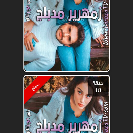
حلقة
مدبلج
18