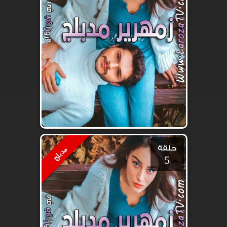
حلقة
مدبلج
5