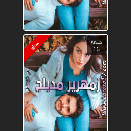
حلقة
مدبلج
16