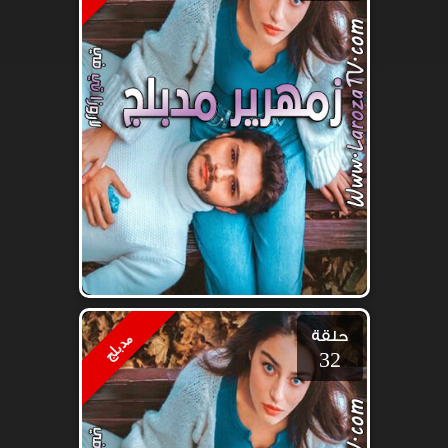
حلقة
مدبلج
32