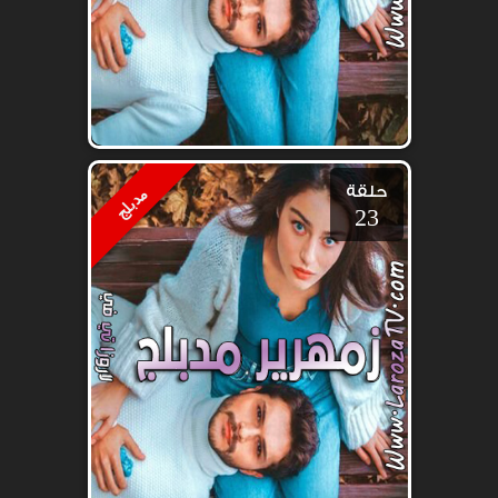
حلقة
مدبلج
23