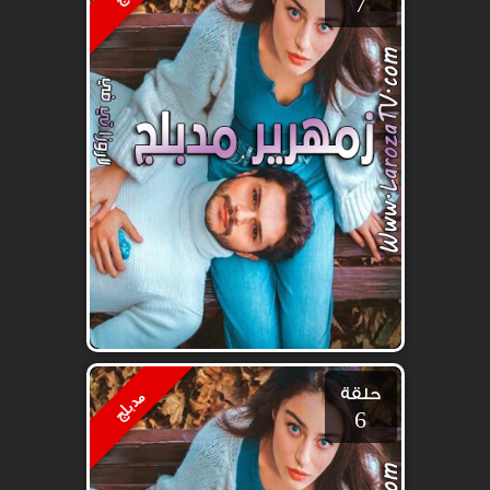
7
حلقة
مدبلج
6