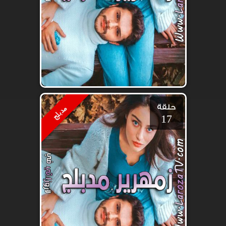
حلقة
مدبلج
17