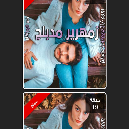
حلقة
مدبلج
19