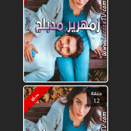
حلقة
مدبلج
12