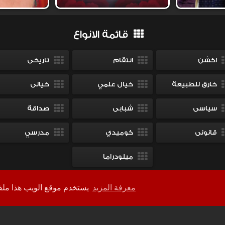
قائمة الانواع
اكشن
انتقام
تاريخى
خارق للطبيعة
خيال علمي
خيالى
سياسى
شبابى
صداقة
قانونى
كوميدي
مدرسي
ميلودراما
معرفة المزيد
يستخدم موقع الويب هذا ملفات تعريف الارتباط لضمان حصولك على أفضل تجربة على موقعنا