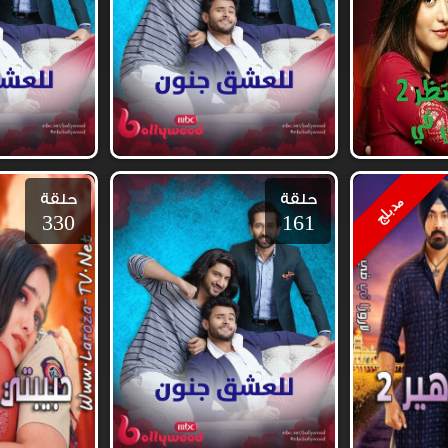
حلقة
حلقة
مدبلج
330
161