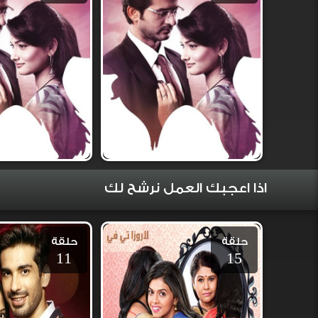
اذا اعجبك العمل نرشح لك
حلقة
حلقة
11
15