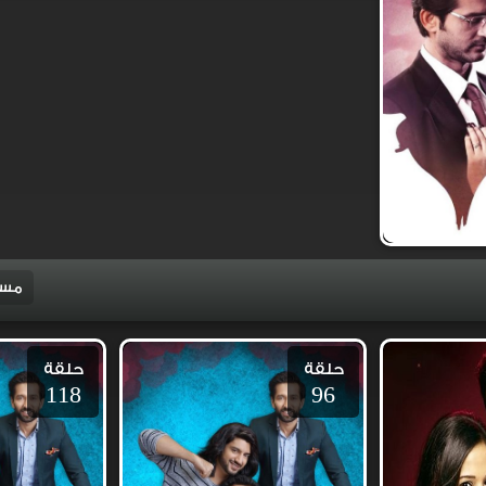
مسل
حلقة
حلقة
118
96