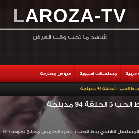
L
A
R
O
Z
A
-
T
V
شاهد ما تحب وقت العرض
عربية
مسلسلات اسيوية
عروض مصارعة
 الحلقة 94 مدبلجة
لقة 94 مدبلجة
لحب 5 الجزء الخامس مدبلج بجودة HD اون لاين وتحميل مباشر