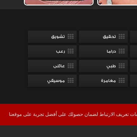
تحقيق
تشويق
دراما
رعب
طبي
عائلى
مغامرة
موسيقي
بكل فخر
Shahid
+
YourColor