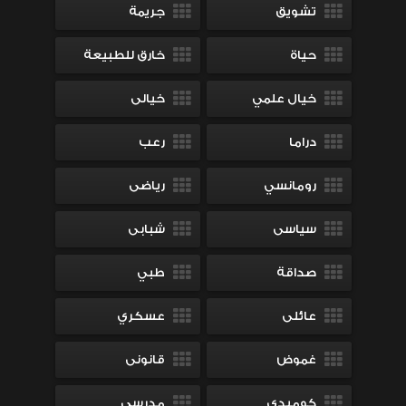
تشويق
جريمة
حياة
خارق للطبيعة
خيال علمي
خيالى
دراما
رعب
رومانسي
رياضى
سياسى
شبابى
صداقة
طبي
عائلى
عسكري
غموض
قانونى
كوميدي
مدرسي