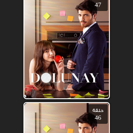
47
حلقة
46