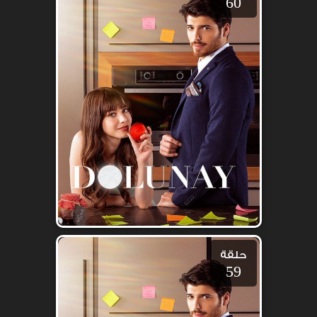
60
حلقة
59