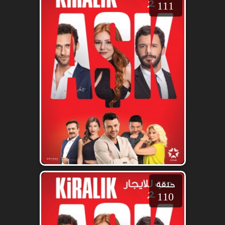
111
حلقة
110