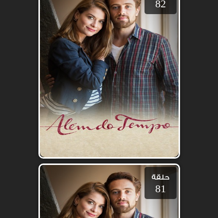
82
حلقة
81