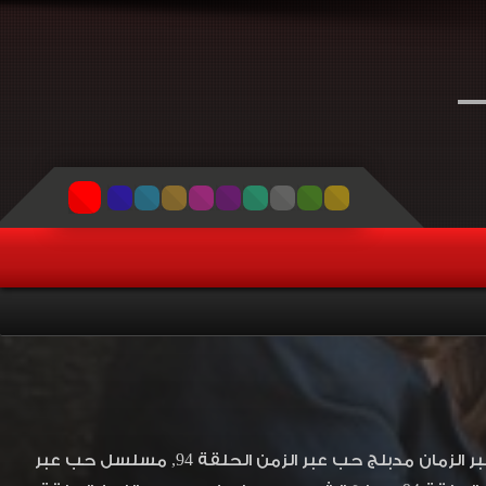
مشاهدة وتحميل المسلسل اللاتيني حب عبر الزمن Través Del Tiempo Novela حب عبر الزمان مدبلج حب عبر الزمن الحلقة 94, مسلسل حب عبر