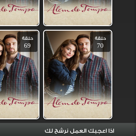
حلقة
حلقة
69
70
اذا اعجبك العمل نرشح لك