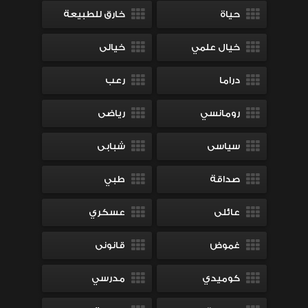
حياة
خارق للطبيعة
خيال علمي
خيالى
دراما
رعب
رومانسي
رياضى
سياسى
شبابى
صداقة
طبي
عائلى
عسكري
غموض
قانونى
كوميدي
مدرسي