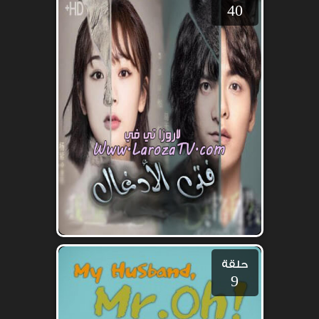
40
حلقة
9