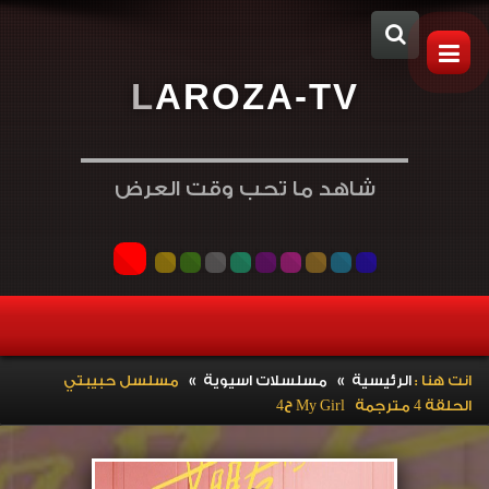
L
A
R
O
Z
A
-
T
V
شاهد ما تحب وقت العرض
»
»
انت هنا :
الرئيسية
مسلسلات اسيوية
مسلسل حبيبتي
الحلقة 4 مترجمة My Girl ح4