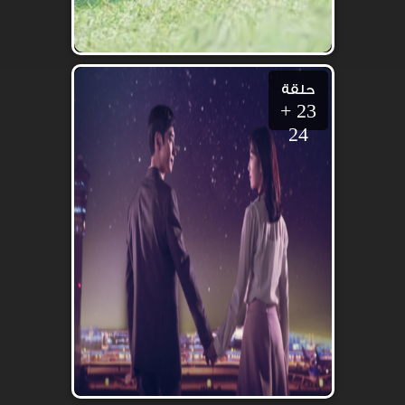
حلقة
23 +
24