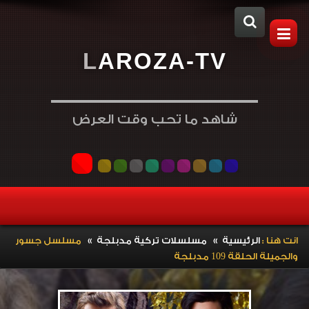
L
A
R
O
Z
A
-
T
V
شاهد ما تحب وقت العرض
»
»
انت هنا :
الرئيسية
مسلسلات تركية مدبلجة
مسلسل جسور
والجميلة الحلقة 109 مدبلجة