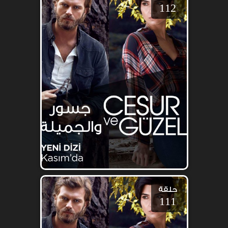
112
حلقة
111