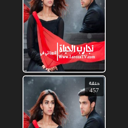
حلقة
457