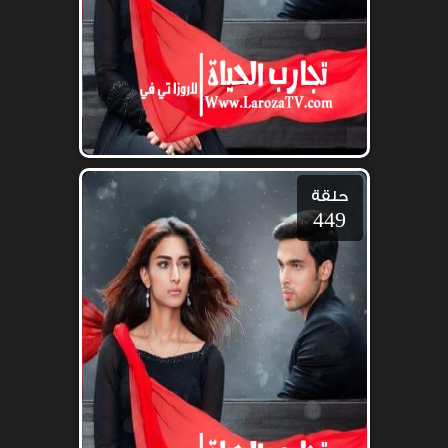
حلقة
449