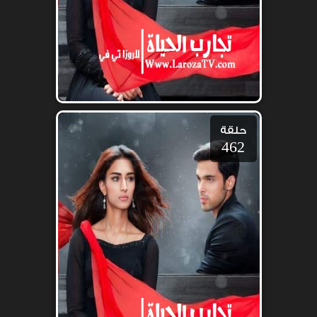
حلقة
462