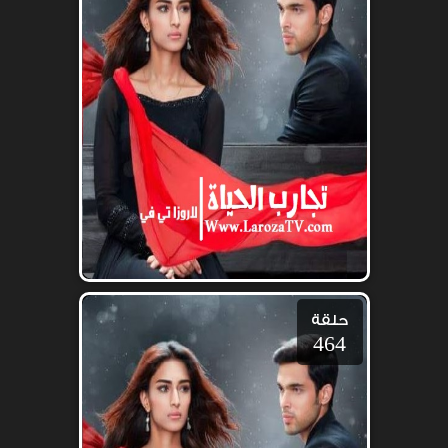
حلقة
464