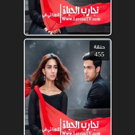
حلقة
455