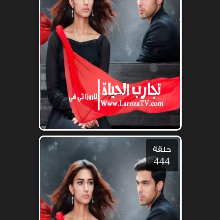
حلقة
444