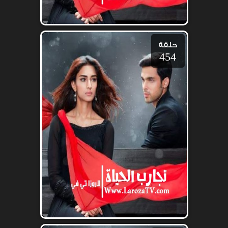
حلقة
454