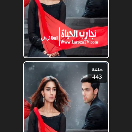
حلقة
443