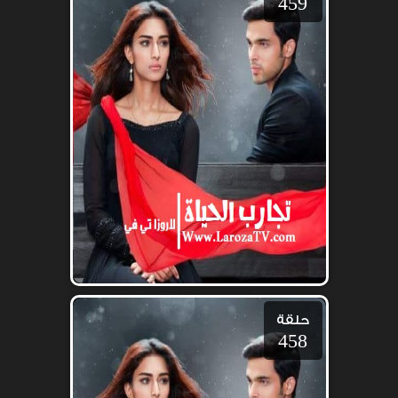
459
حلقة
458