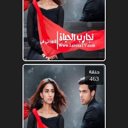
حلقة
463