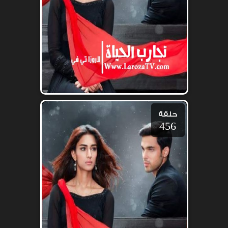
حلقة
456