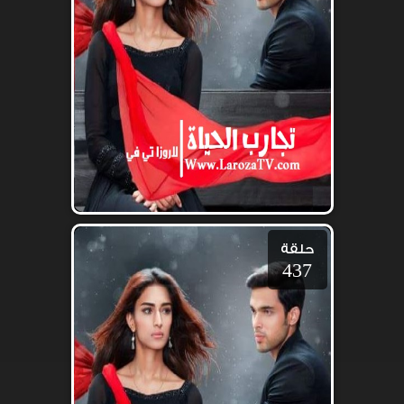
حلقة
437