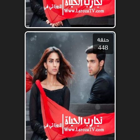
حلقة
448