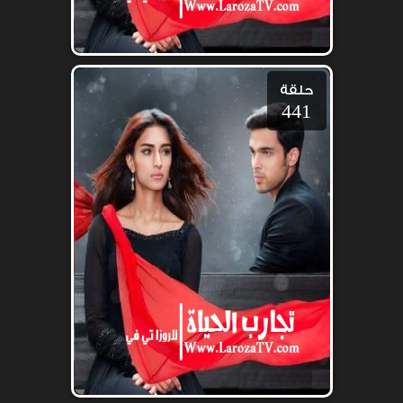
حلقة
441