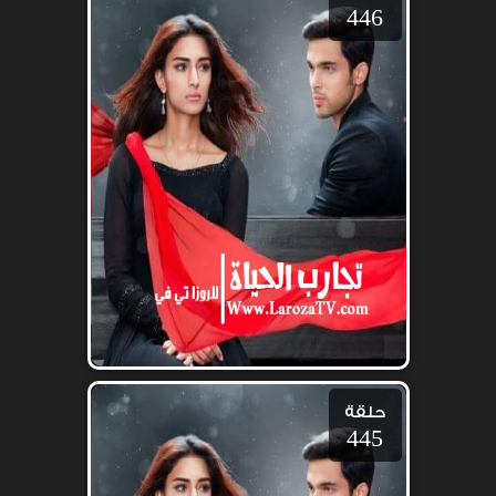
446
حلقة
445