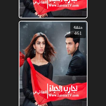
حلقة
461