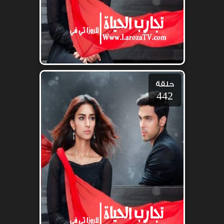
حلقة
442