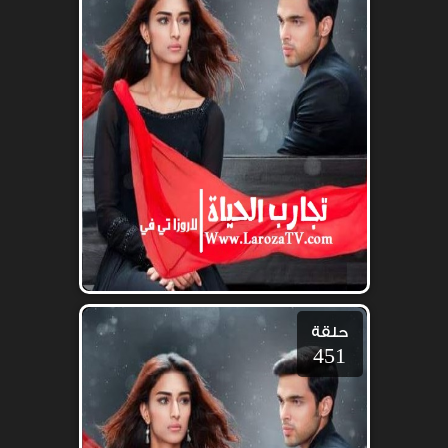
حلقة
451