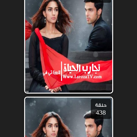
حلقة
438