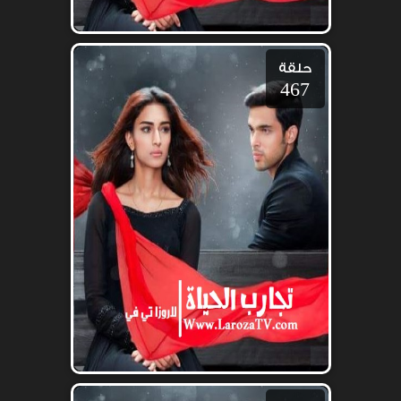
حلقة
467