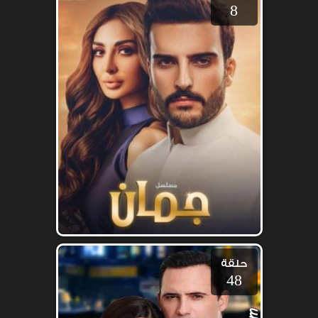
8
حلقة
48