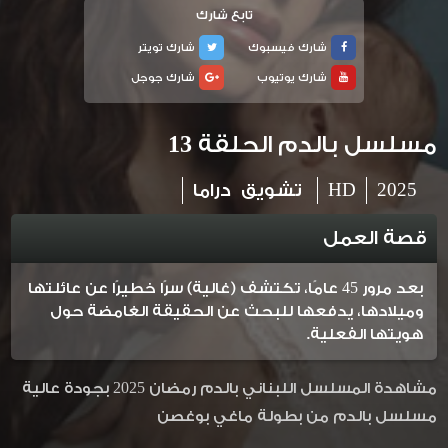
تابع شارك
شارك فيسبوك
شارك تويتر
شارك يوتيوب
شارك جوجل
مسلسل بالدم الحلقة 13
2025
HD
تشويق
دراما
قصة العمل
بعد مرور 45 عامًا، تكتشف (غالية) سرًا خطيرًا عن عائلتها
وميلادها، يدفعها للبحث عن الحقيقة الغامضة حول
هويتها الفعلية.
مشاهدة المسلسل اللبناني بالدم رمضان 2025 بجودة عالية
مسلسل بالدم من بطولة ماغي بوغصن