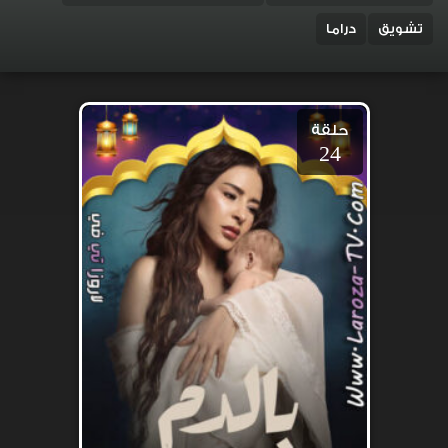
تشويق
دراما
حلقة
24