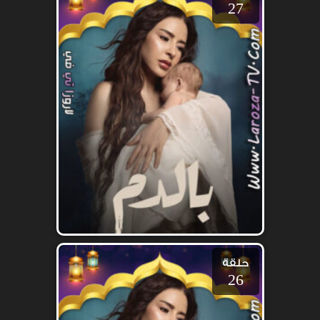
27
حلقة
26