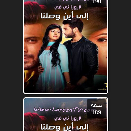
190
حلقة
189