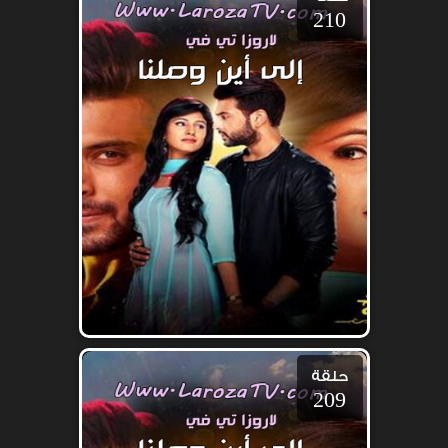
210
حلقة
209