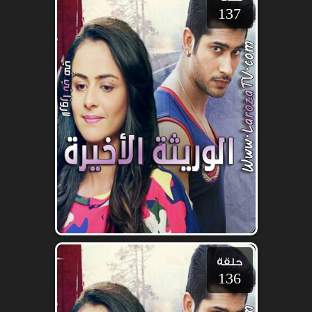
137
حلقة
136