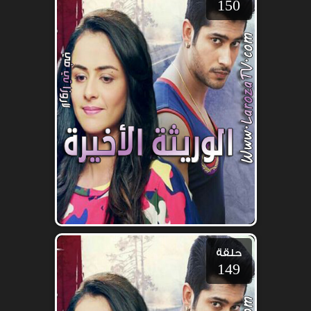
150
حلقة
149