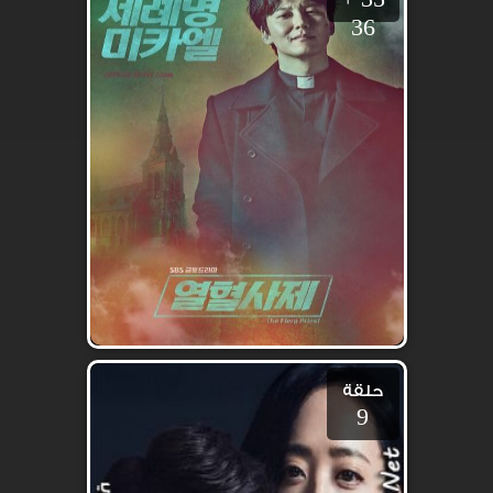
36
حلقة
9