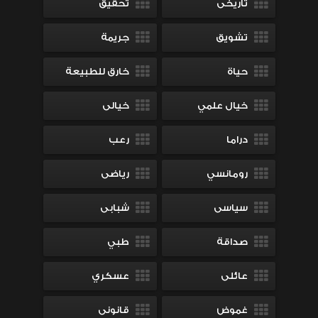
تاريخى
تحقيق
تشويق
جريمة
حياة
خارق للطبيعة
خيال علمي
خيالى
دراما
رعب
رومانسي
رياضى
سياسى
شبابى
صداقة
طبي
عائلى
عسكري
غموض
قانونى