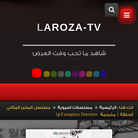
L
A
R
O
Z
A
-
T
V
شاهد ما تحب وقت العرض
»
»
انت هنا :
الرئيسية
مسلسلات اسيوية
مسلسل المخبر المثالي
الحلقة 1 مترجمة Exemplary Detective ح1