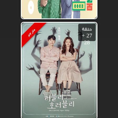
حلقة
مترجم
27 +
28