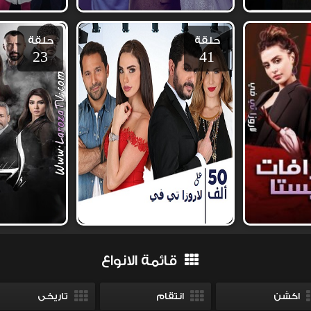
حلقة
حلقة
23
41
قائمة الانواع
اكشن
انتقام
تاريخى