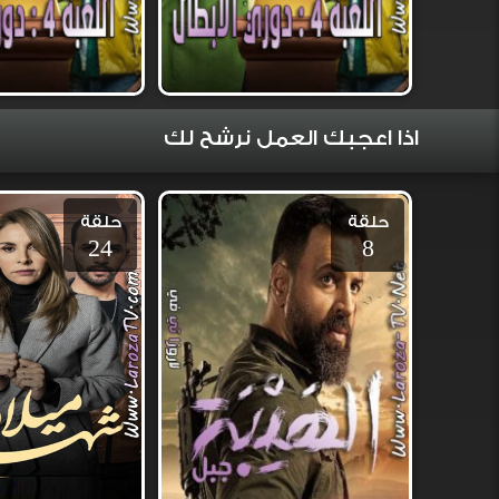
اذا اعجبك العمل نرشح لك
حلقة
حلقة
24
8