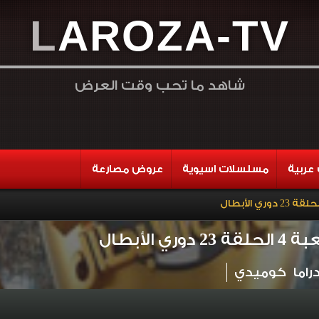
L
A
R
O
Z
A
-
T
V
شاهد ما تحب وقت العرض
عربية
مسلسلات اسيوية
عروض مصارعة
ي الأبطال
راما
كوميدي