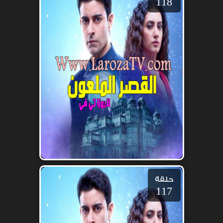
118
حلقة
117