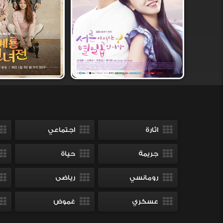
اثارة
اجتماعي
جريمة
حياة
رومانسي
رياضى
عسكري
غموض