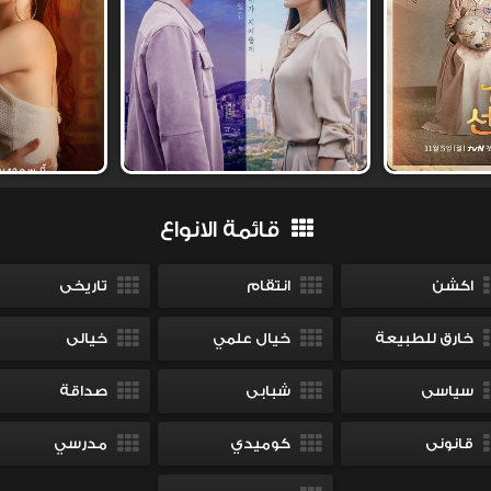
قائمة الانواع
اكشن
انتقام
تاريخى
خارق للطبيعة
خيال علمي
خيالى
سياسى
شبابى
صداقة
قانونى
كوميدي
مدرسي