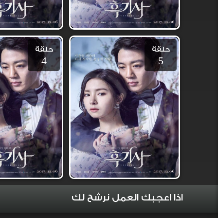
حلقة
حلقة
4
5
اذا اعجبك العمل نرشح لك