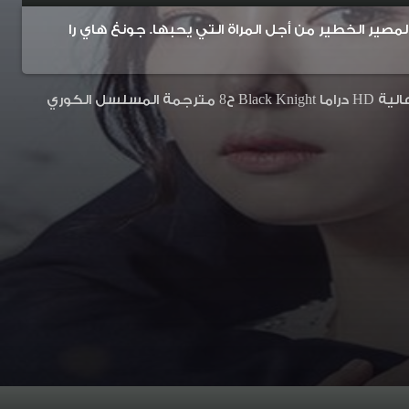
صير الخطير من أجل المراة التي يحبها. جونغ هاي را
مسلسل الفارس الاسود الحلقة 8 مسلسل Black Knight E8 مترجمة اونلاين بجودة عالية HD دراما Black Knight ح8 مترجمة المسلسل الكوري