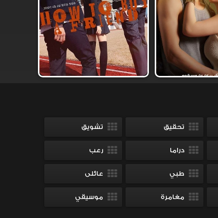
تحقيق
تشويق
دراما
رعب
طبي
عائلى
مغامرة
موسيقي