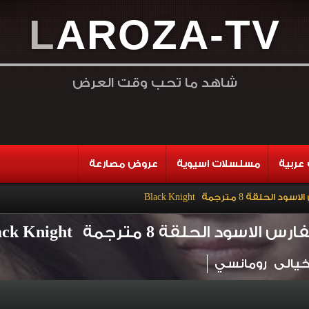
L
A
R
O
Z
A
-
T
V
شاهد ما تحب وقت العرض
عربية
مسلسلات اسيوية
عروض مصارعة
 8 مترجمة Black Knight
د الحلقة 8 مترجمة Black Knight
يالى
رومانسي