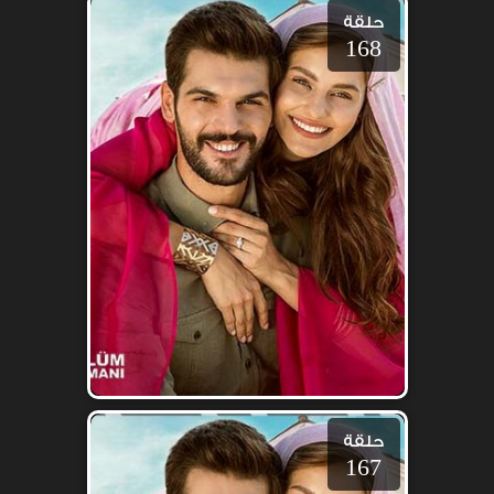
حلقة
168
حلقة
167