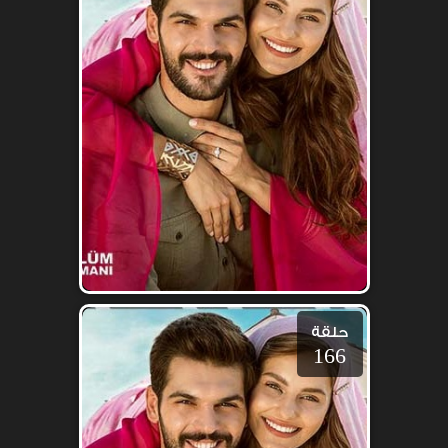
حلقة
166