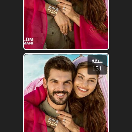
حلقة
151