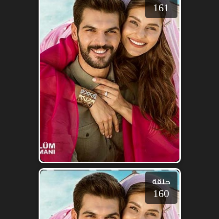
161
حلقة
160