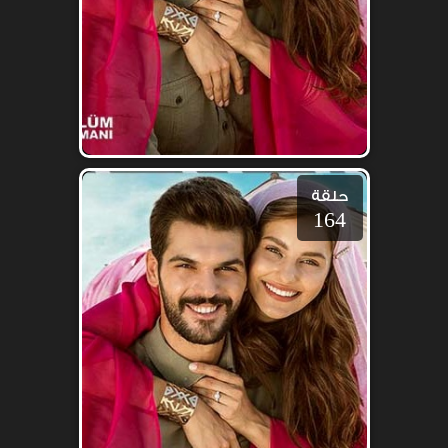
حلقة
164