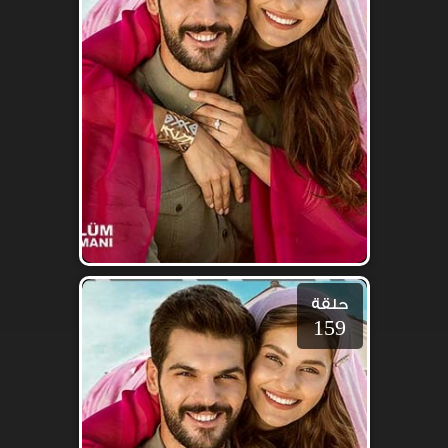
حلقة
159