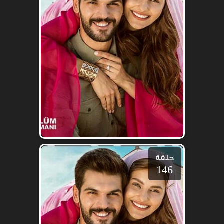
حلقة
146