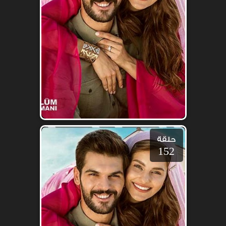
حلقة
152