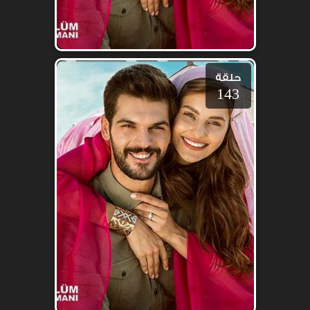
حلقة
143