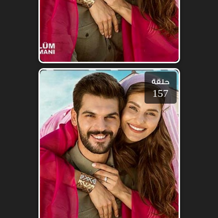
حلقة
157