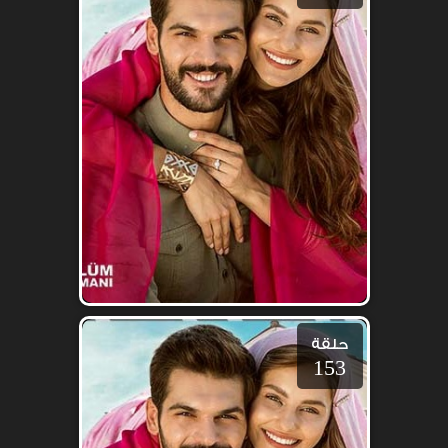
حلقة
153