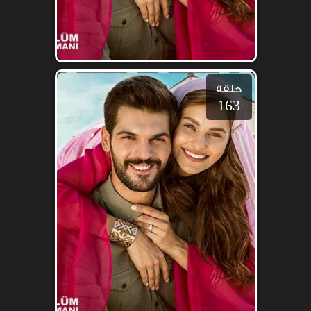
حلقة
163