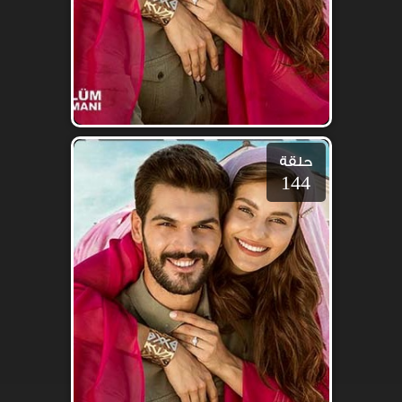
حلقة
144