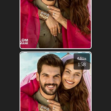
حلقة
158