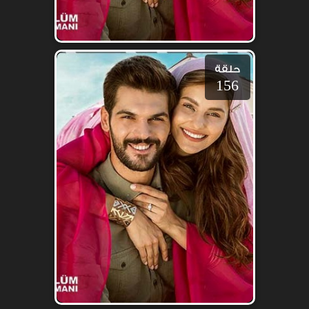
حلقة
156