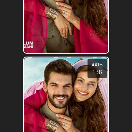
حلقة
138