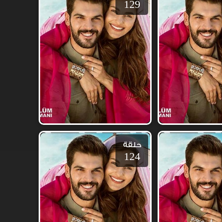
129
حلقة
124