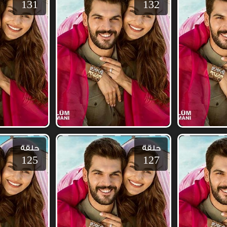
131
132
حلقة
حلقة
125
127