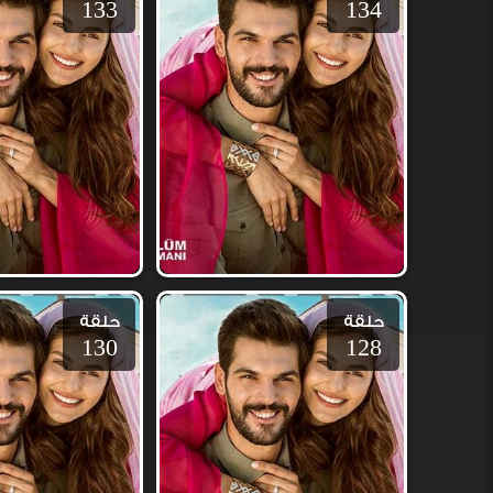
133
134
حلقة
حلقة
130
128