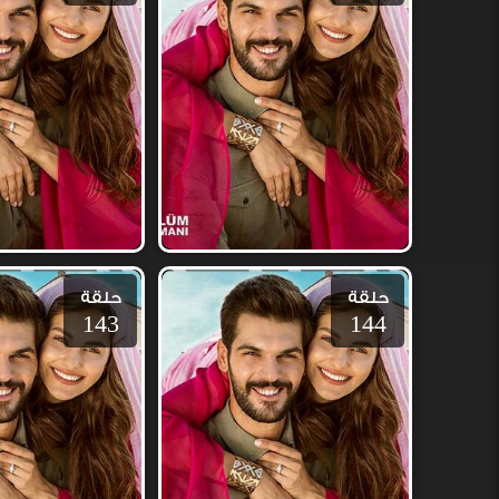
حلقة
حلقة
143
144