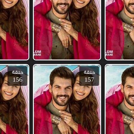
حلقة
حلقة
156
157