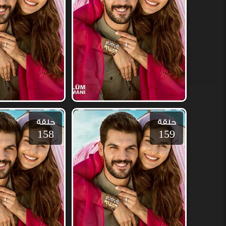
حلقة
حلقة
158
159