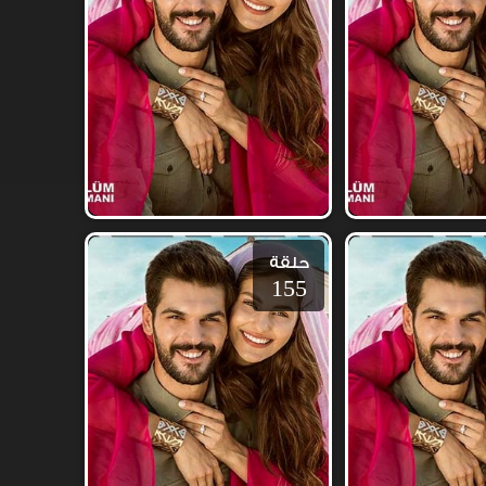
حلقة
155