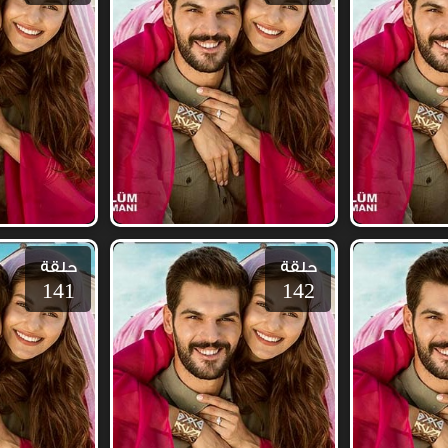
حلقة
حلقة
141
142