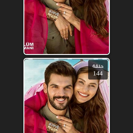
حلقة
144