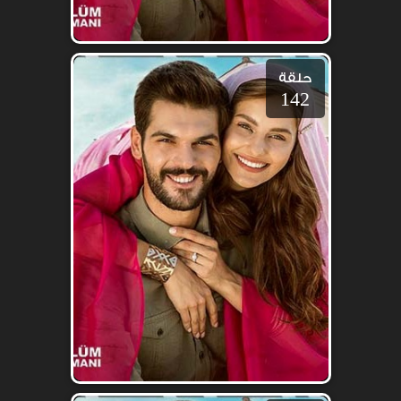
حلقة
142