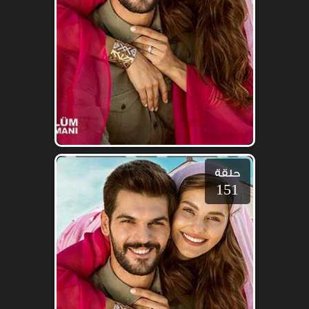
حلقة
151