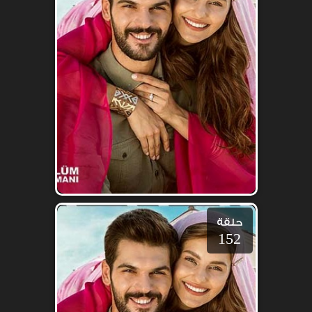
حلقة
152