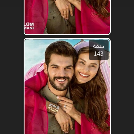
حلقة
143