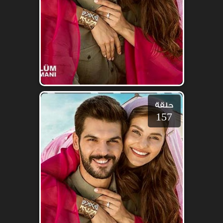
حلقة
157