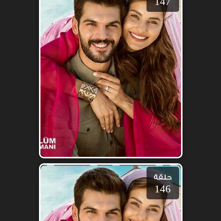
147
حلقة
146