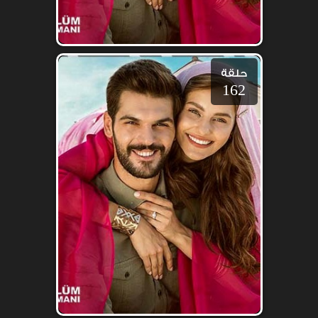
حلقة
162