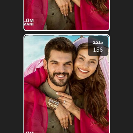
حلقة
156