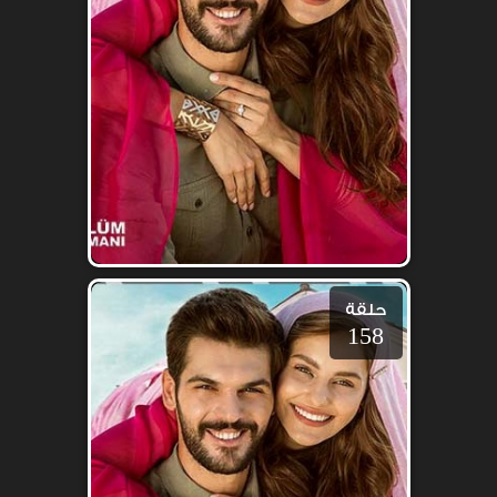
حلقة
158