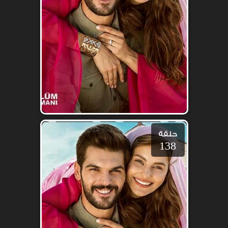
حلقة
138