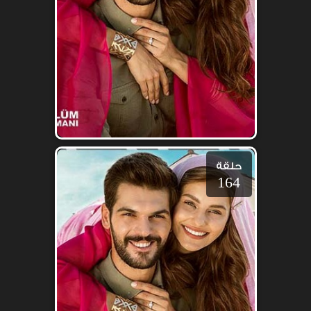
حلقة
164