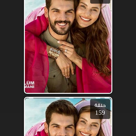
حلقة
159