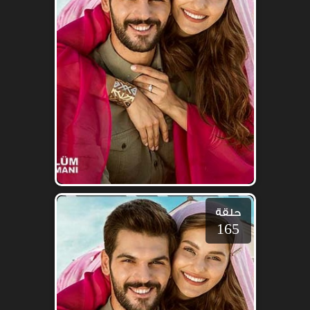
حلقة
165