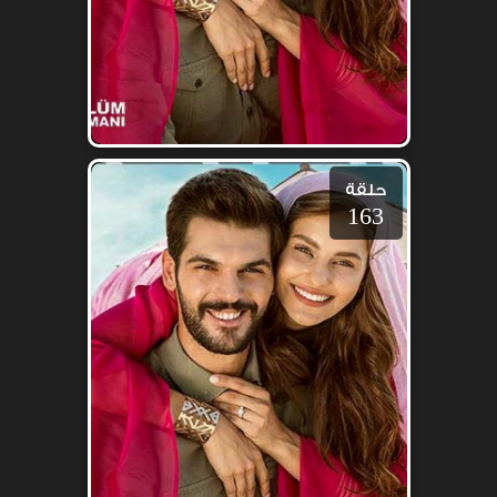
حلقة
163