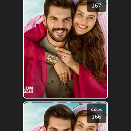
167
حلقة
166