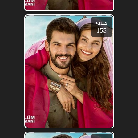
حلقة
155