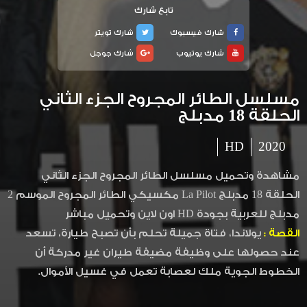
تابع شارك
شارك فيسبوك
شارك تويتر
شارك يوتيوب
شارك جوجل
مسلسل الطائر المجروح الجزء الثاني
الحلقة 18 مدبلج
HD
2020
مشاهدة وتحميل مسلسل الطائر المجروح الجزء الثاني
الحلقة 18 مدبلج La Pilot مكسيكي الطائر المجروح الموسم 2
مدبلج للعربية بجودة HD اون لاين وتحميل مباشر
القصة :
يولاندا، فتاة جميلة تحلم بأن تصبح طيارة، تسعد
عند حصولها على وظيفة مضيفة طيران غير مدركة أن
الخطوط الجوية ملك لعصابة تعمل في غسيل الأموال.