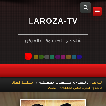
L
A
R
O
Z
A
-
T
V
شاهد ما تحب وقت العرض
»
»
انت هنا :
الرئيسية
مسلسلات مكسيكية
مسلسل الطائر
المجروح الجزء الثاني الحلقة 18 مدبلج