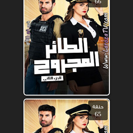
66
حلقة
65