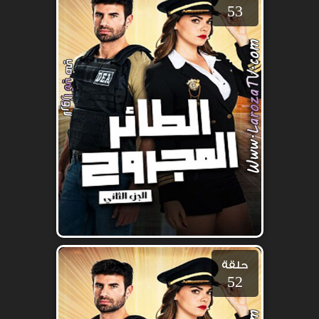
53
حلقة
52