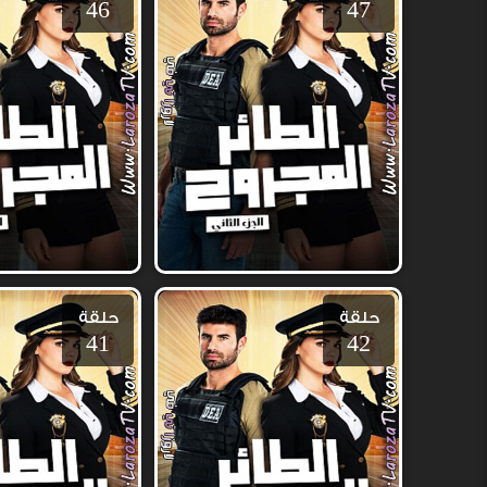
46
47
حلقة
حلقة
41
42