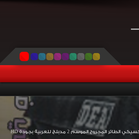
مشاهدة وتحميل مسلسل الطائر المجروح الجزء الثاني الحلقة 14 مدبلج La Pilot مكسيكي الطائر المجروح الموسم 2 مدبلج للعربية بجودة HD