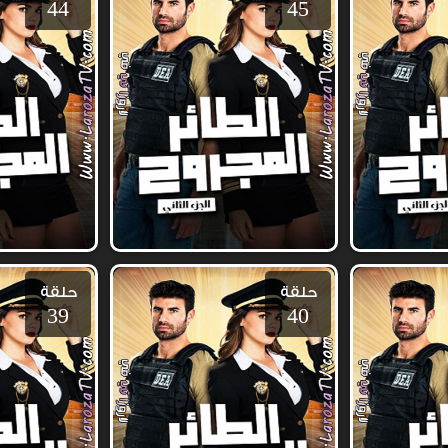
44
45
حلقة
حلقة
39
40