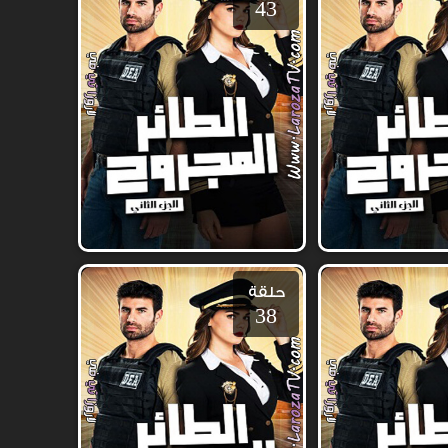
43
حلقة
38