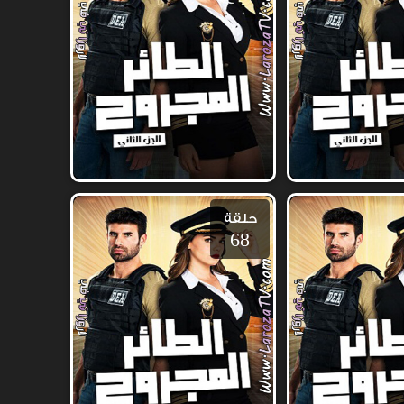
حلقة
68