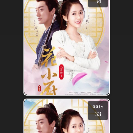
34
حلقة
33