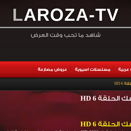
L
A
R
O
Z
A
-
T
V
شاهد ما تحب وقت العرض
عربية
مسلسلات اسيوية
عروض مصارعة
6 HD
لحلقة 6 HD
لحلقة 6 HD