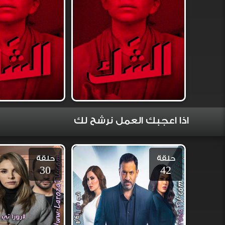
اذا اعجبك العمل نرشح لك
حلقة
حلقة
30
42