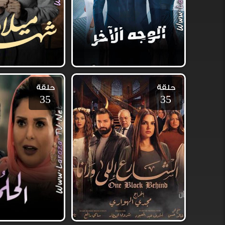
حلقة
حلقة
35
35