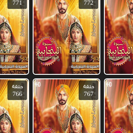
771
772
حلقة
حلقة
766
767