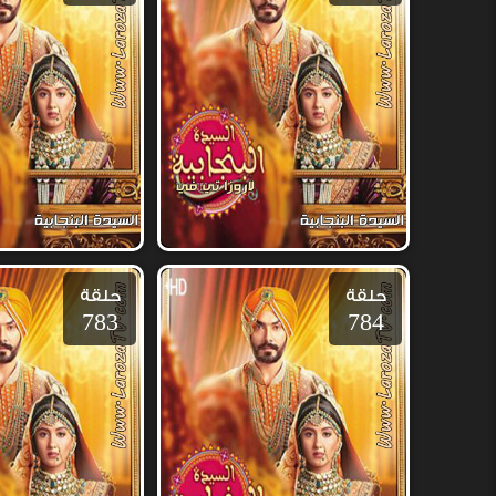
حلقة
حلقة
783
784