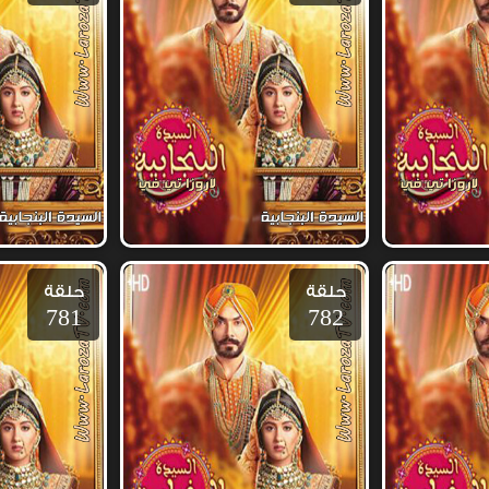
حلقة
حلقة
781
782