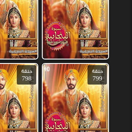
حلقة
حلقة
798
799