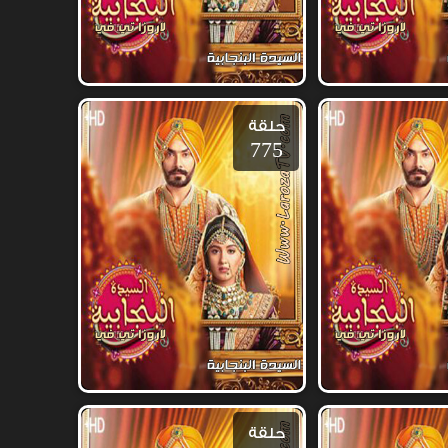
حلقة
775
حلقة