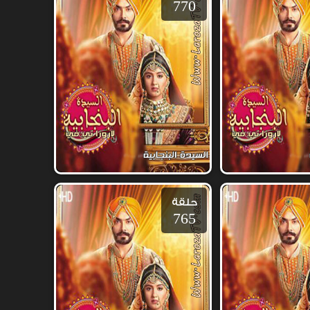
770
حلقة
765