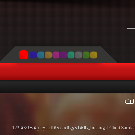
مشاهدة وتحميل مسلسل السيدة البنجابية الحلقة 123 مترجم لودي نت Choti Sarrdaarni 2020 المسلسل الهندي السيدة البنجابية حلقه 123