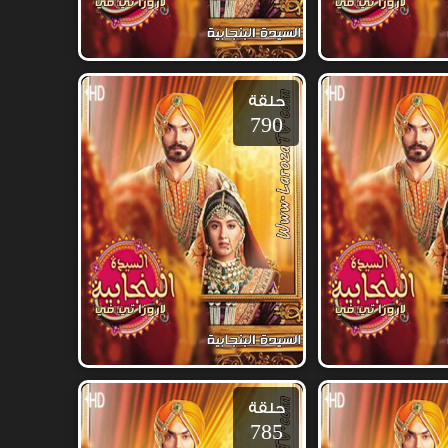
حلقة
790
حلقة
785