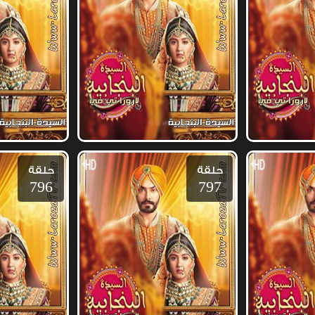
حلقة
حلقة
796
797