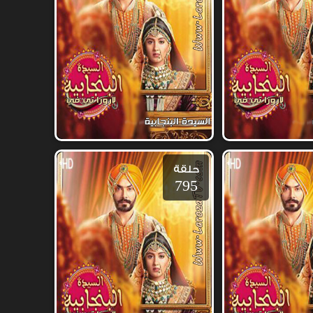
حلقة
795