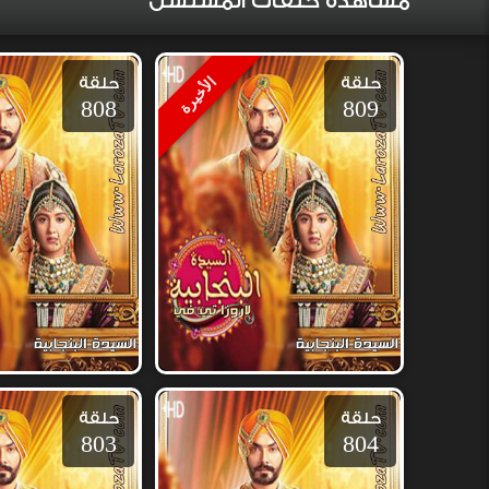
مشاهدة حلقات المسلسل
حلقة
حلقة
الأخيرة
808
809
حلقة
حلقة
803
804