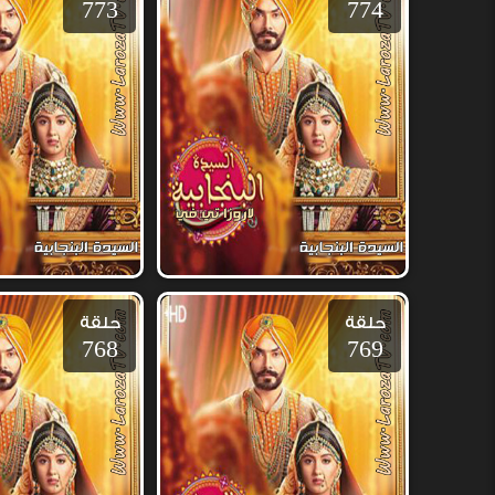
773
774
حلقة
حلقة
768
769