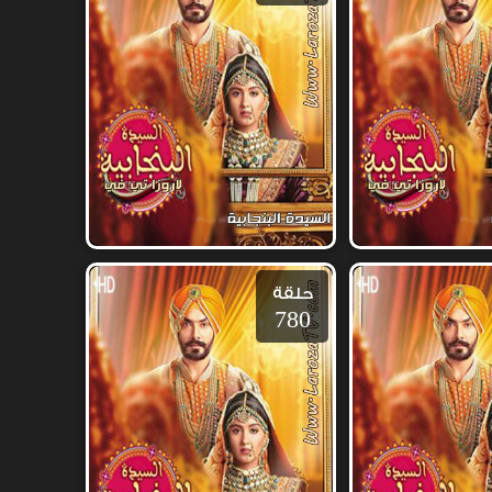
حلقة
780