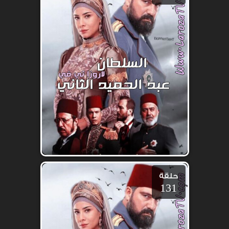
حلقة
131