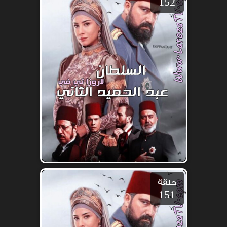
152
حلقة
151