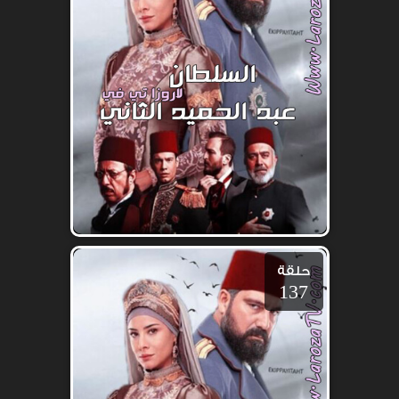
حلقة
137