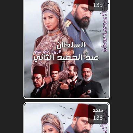
139
حلقة
138