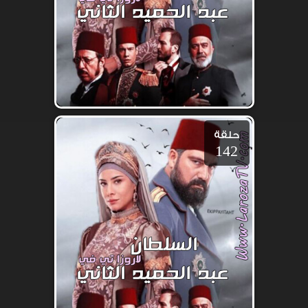
حلقة
142