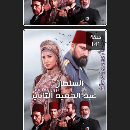
حلقة
141