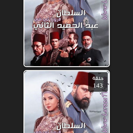
حلقة
143