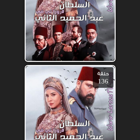
حلقة
136