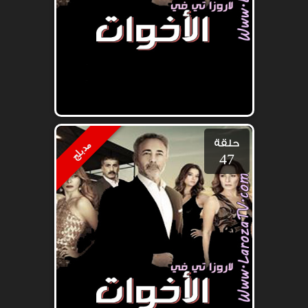
حلقة
مدبلج
47