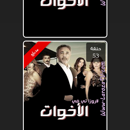
حلقة
مدبلج
53