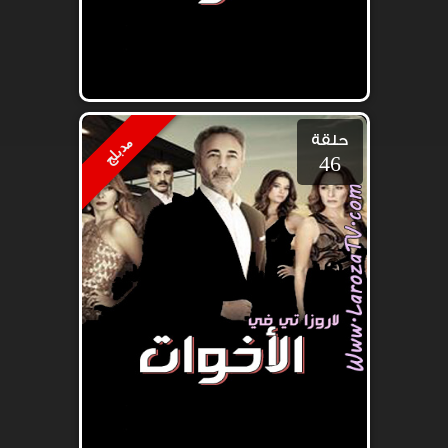
حلقة
مدبلج
46