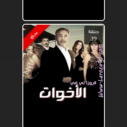
حلقة
مدبلج
39