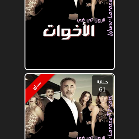
حلقة
مدبلج
61