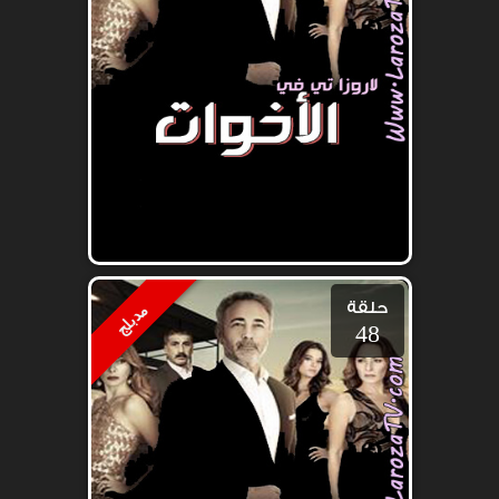
حلقة
مدبلج
48