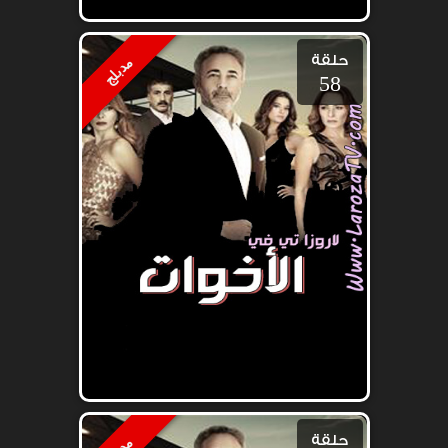
حلقة
مدبلج
58
حلقة