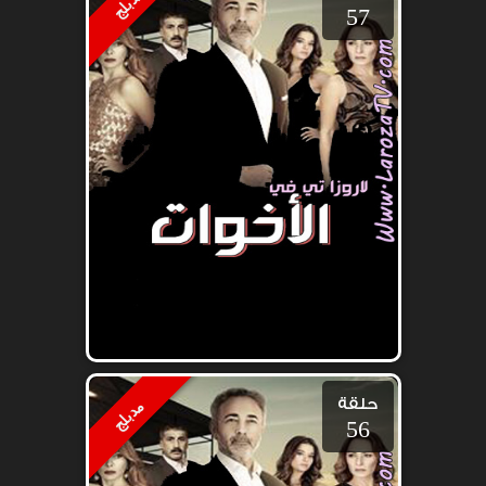
مدبلج
57
حلقة
مدبلج
56