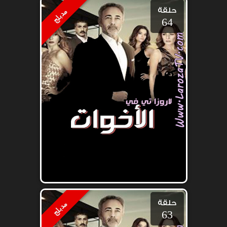
حلقة
مدبلج
64
حلقة
مدبلج
63