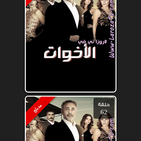
حلقة
مدبلج
62