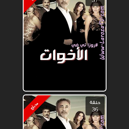
حلقة
مدبلج
36