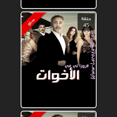
حلقة
مدبلج
45