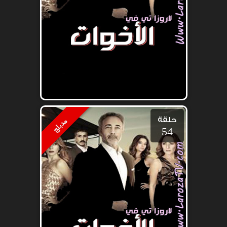
حلقة
مدبلج
54