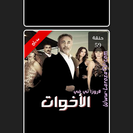
حلقة
مدبلج
59