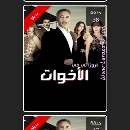
حلقة
مدبلج
38
حلقة
مدبلج
37