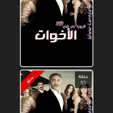
حلقة
مدبلج
55