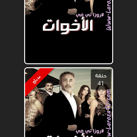
حلقة
مدبلج
41