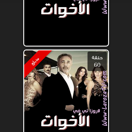
حلقة
مدبلج
60