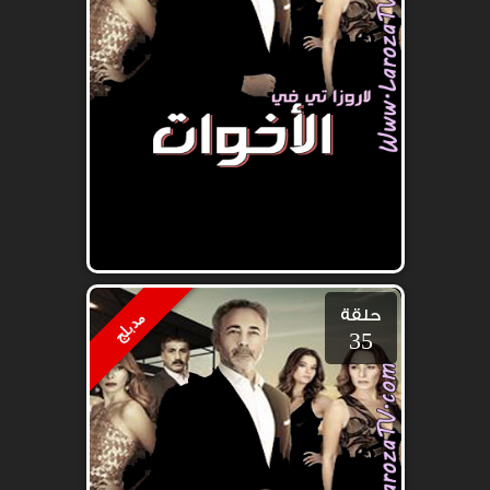
حلقة
مدبلج
35