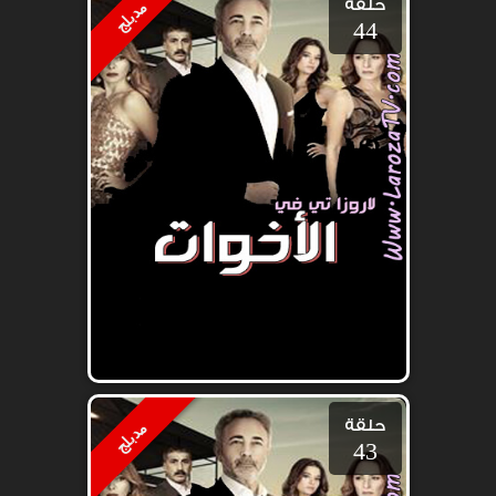
حلقة
مدبلج
44
حلقة
مدبلج
43