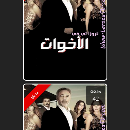
حلقة
مدبلج
42