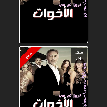
حلقة
مدبلج
34