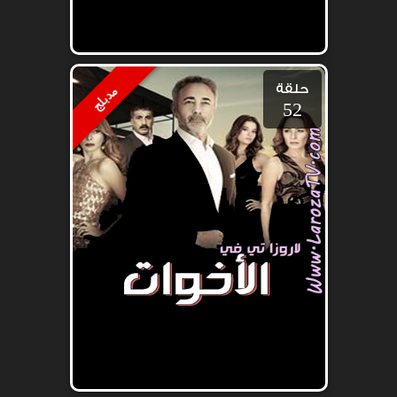
حلقة
مدبلج
52