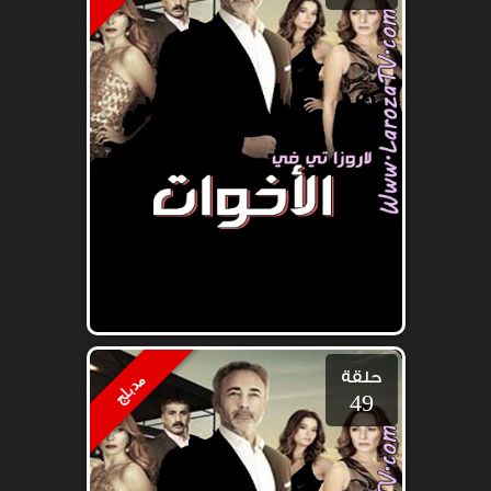
حلقة
مدبلج
49