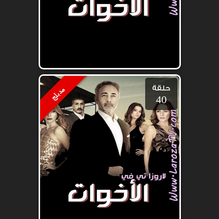
حلقة
مدبلج
40