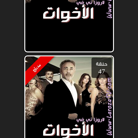
حلقة
مدبلج
47