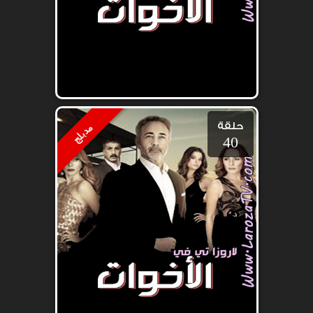
حلقة
مدبلج
40