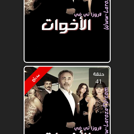
حلقة
مدبلج
41