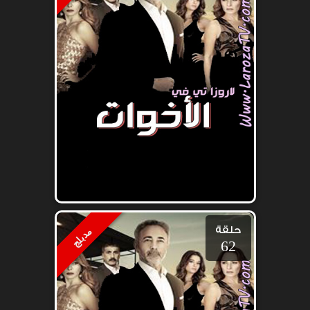
حلقة
مدبلج
62