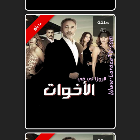
حلقة
مدبلج
45