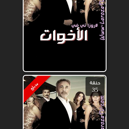
حلقة
مدبلج
35