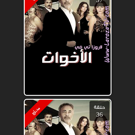
حلقة
مدبلج
36