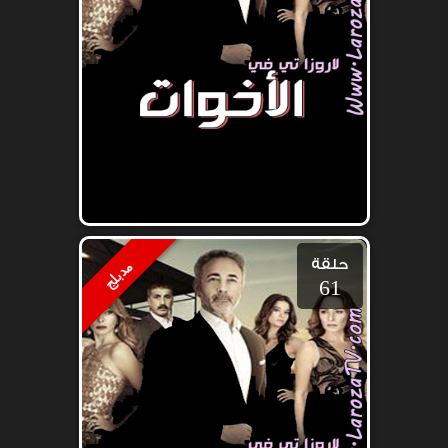
حلقة
مدبلج
61