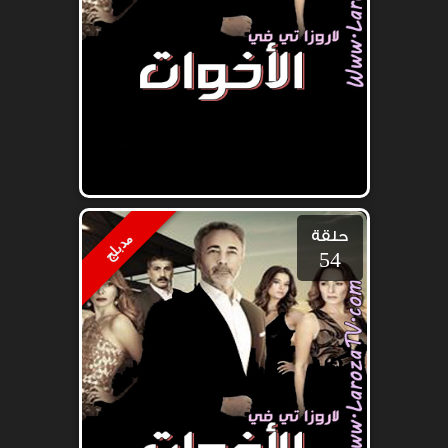
حلقة
مدبلج
54