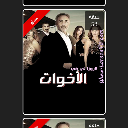
حلقة
مدبلج
58
حلقة