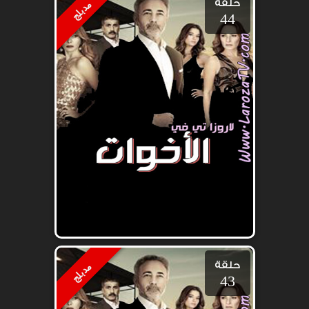
حلقة
مدبلج
44
حلقة
مدبلج
43