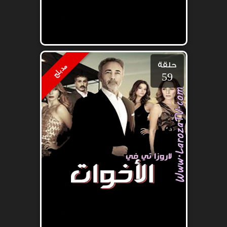
حلقة
مدبلج
59