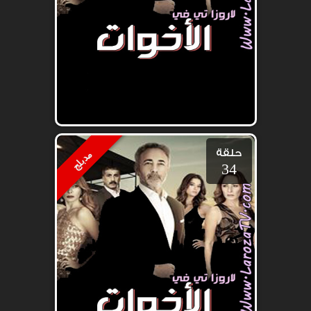
حلقة
مدبلج
34