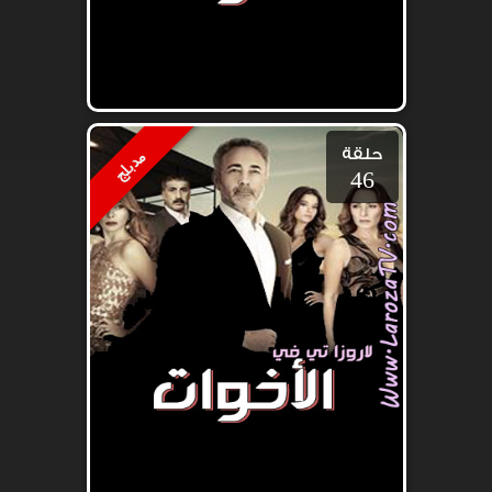
حلقة
مدبلج
46