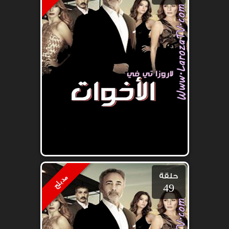
حلقة
مدبلج
49