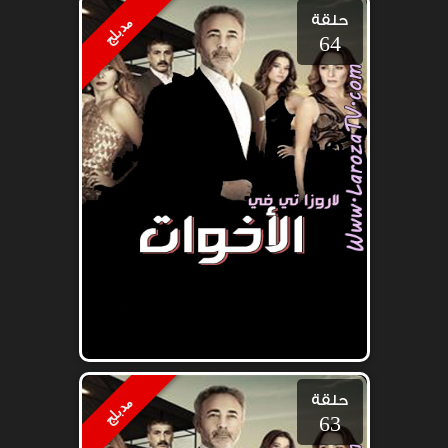
حلقة
مدبلج
64
حلقة
مدبلج
63