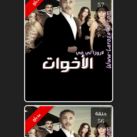
مدبلج
57
حلقة
مدبلج
56