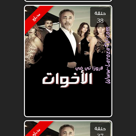
حلقة
مدبلج
38
حلقة
مدبلج
37