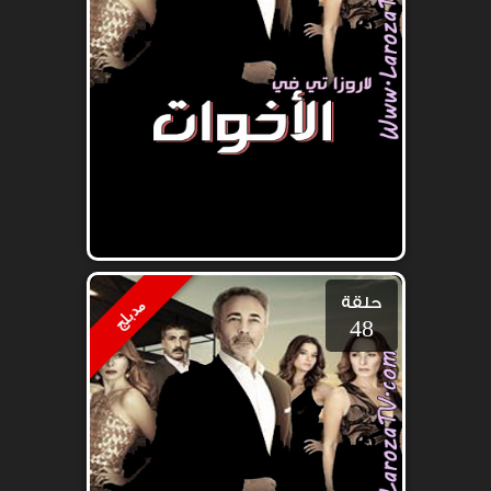
حلقة
مدبلج
48