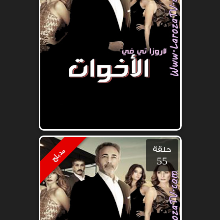
حلقة
مدبلج
55