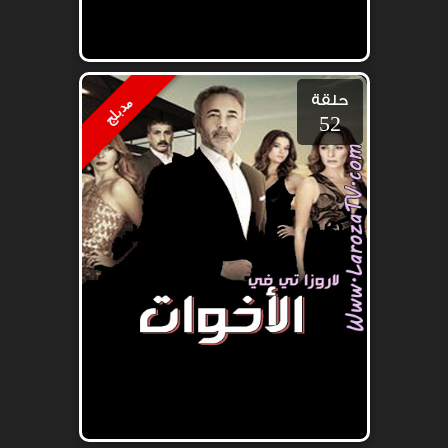
حلقة
مدبلج
52