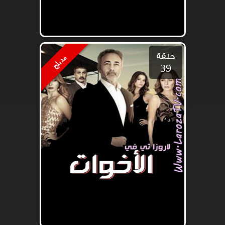
حلقة
مدبلج
39