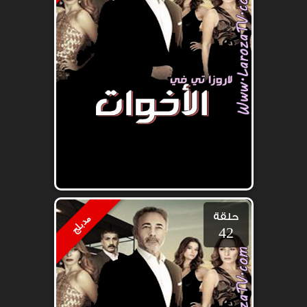
حلقة
مدبلج
42