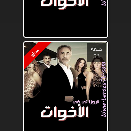
حلقة
مدبلج
53