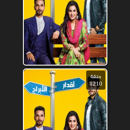
حلقة
1210