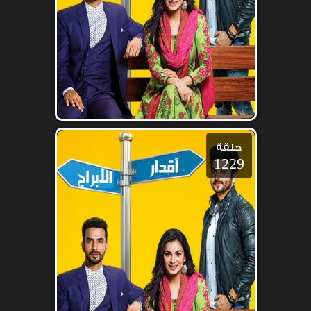
حلقة
1229