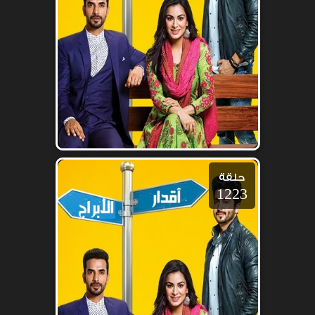
حلقة
1223