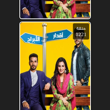
حلقة
1221