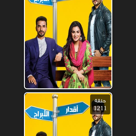
حلقة
1211