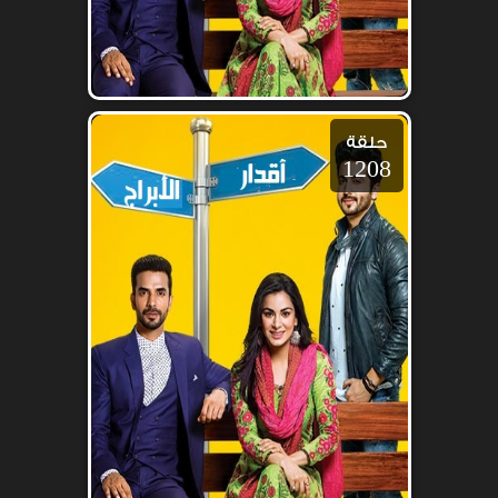
حلقة
1208