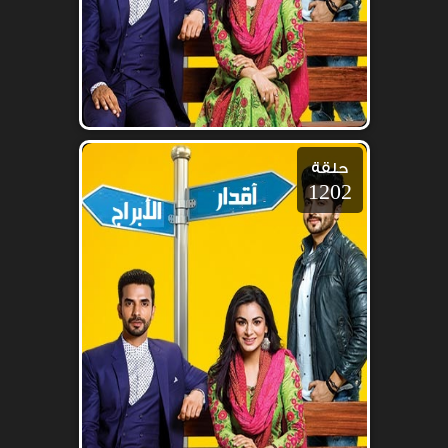
حلقة
1202