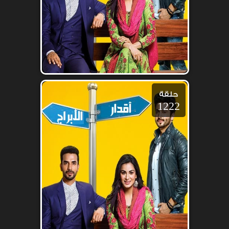
حلقة
1222