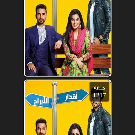
حلقة
1217