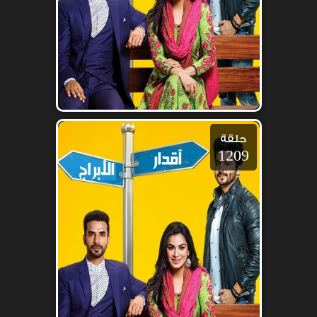
حلقة
1209