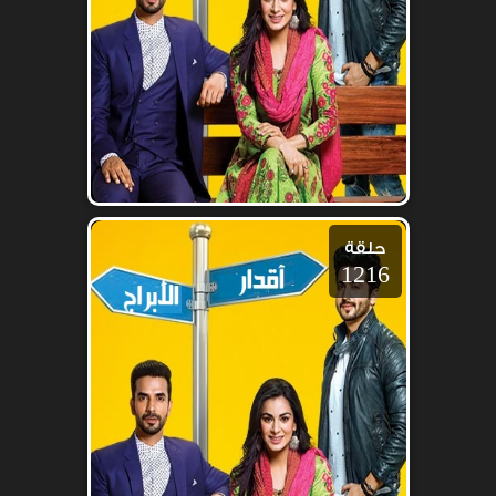
حلقة
1216