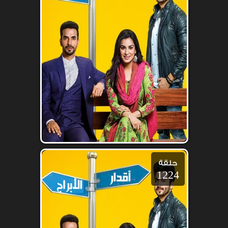
حلقة
1224