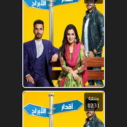
حلقة
1231