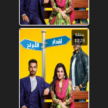
حلقة
1228