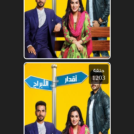
حلقة
1203