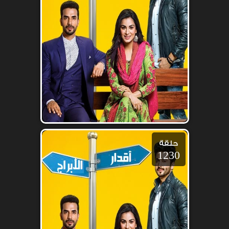
حلقة
1230