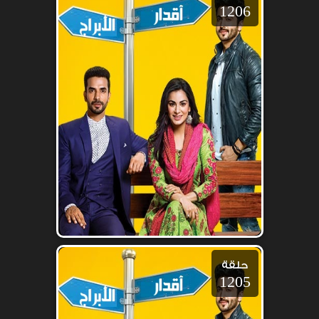
1206
حلقة
1205