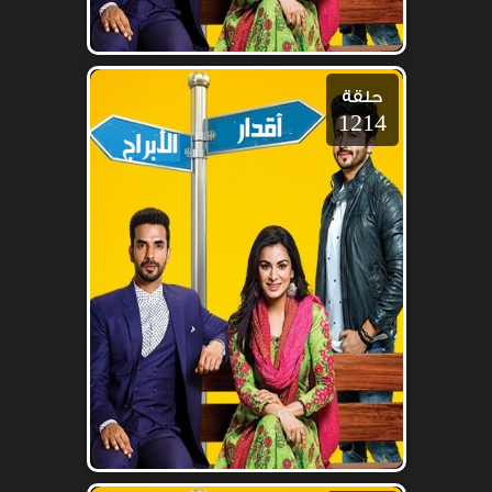
حلقة
1214