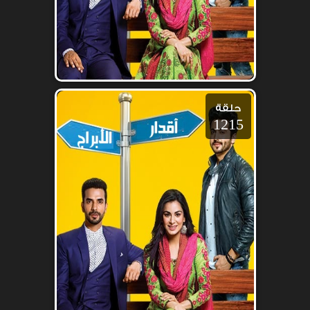
حلقة
1215