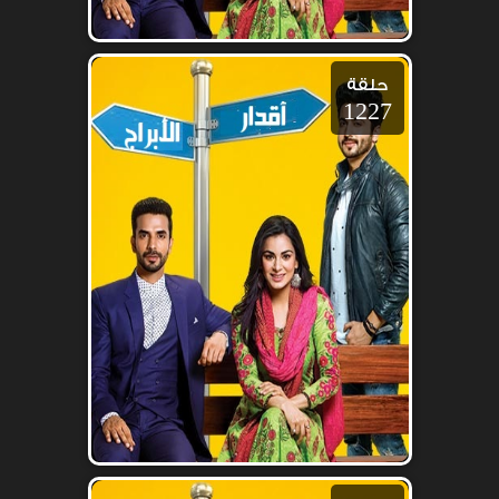
حلقة
1227