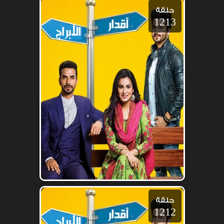
حلقة
1213
حلقة
1212