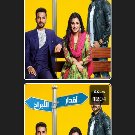
حلقة
1204