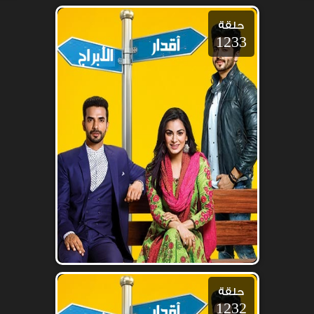
حلقة
1233
حلقة
1232