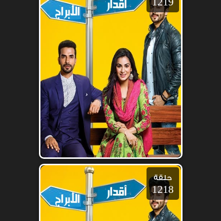
1219
حلقة
1218