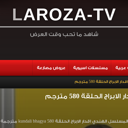
L
A
R
O
Z
A
-
T
V
شاهد ما تحب وقت العرض
عربية
مسلسلات اسيوية
عروض مصارعة
لابراج الحلقة 580 مترجم
راج الحلقة 580 مترجم
الابراج الحلقة 580 kundali bhagya مترجمة لودي نت اون لاين وتحميل مباشر