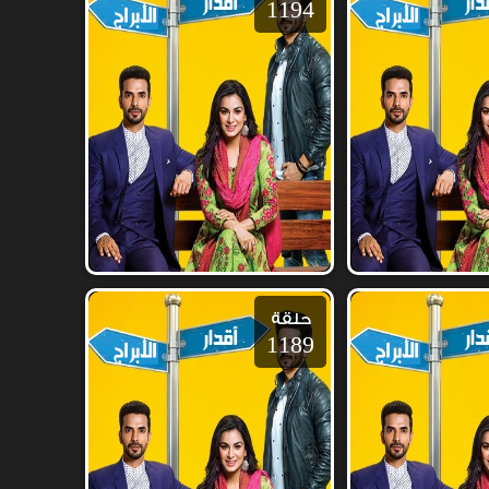
1194
حلقة
1189