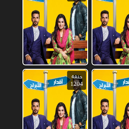
حلقة
1204