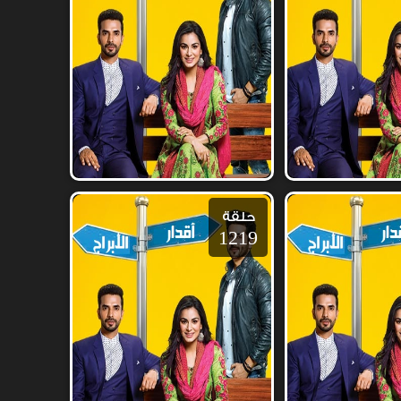
حلقة
1219