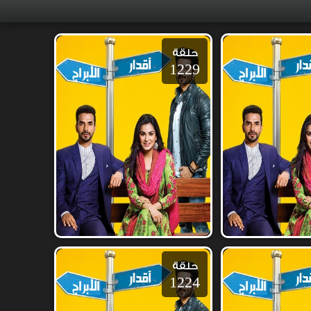
حلقة
1229
حلقة
1224