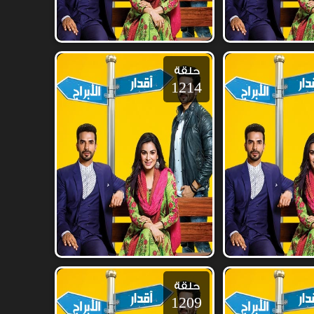
حلقة
1214
حلقة
1209