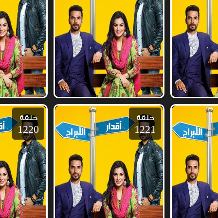
حلقة
حلقة
1220
1221