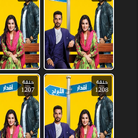
حلقة
حلقة
1207
1208