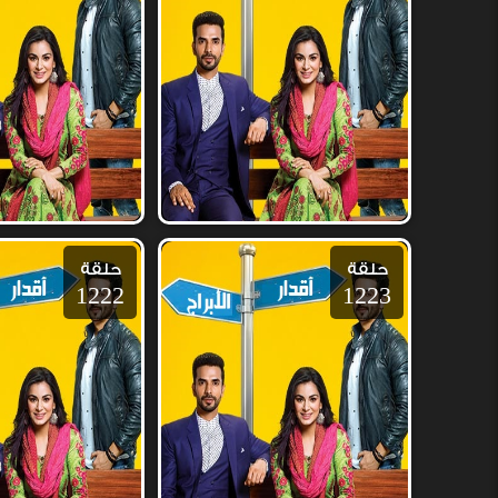
حلقة
حلقة
1222
1223