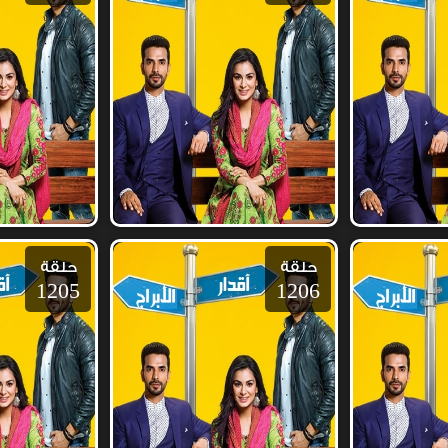
حلقة
حلقة
1205
1206