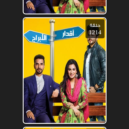
حلقة
1214