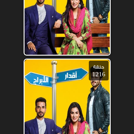
حلقة
1216