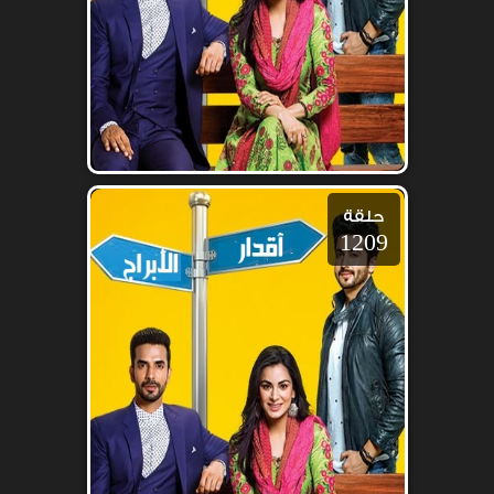
حلقة
1209