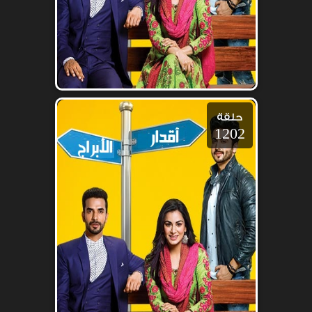
حلقة
1202