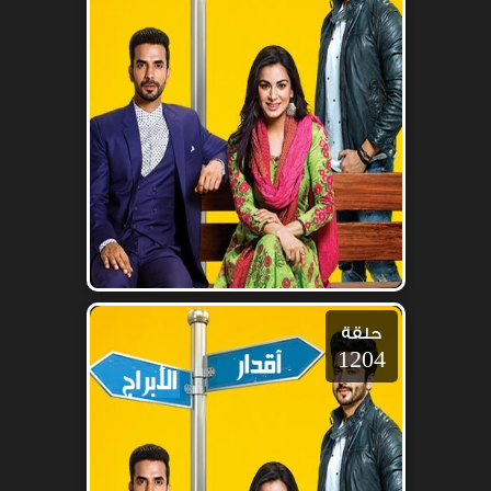
حلقة
1204