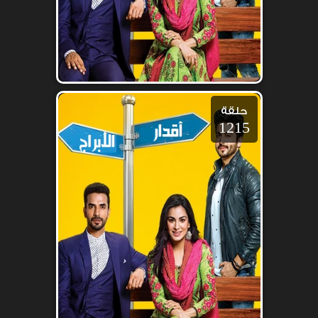
حلقة
1215