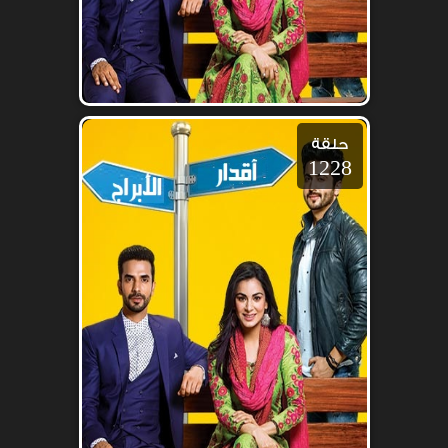
حلقة
1228