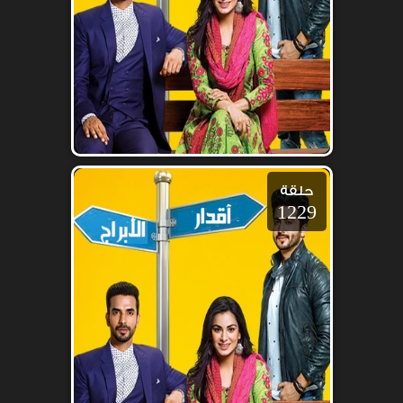
حلقة
1229