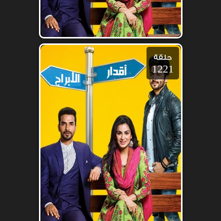
حلقة
1221