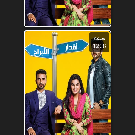
حلقة
1208