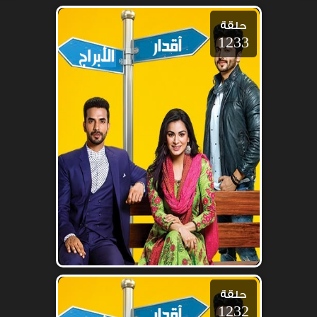
حلقة
1233
حلقة
1232