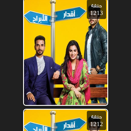
حلقة
1213
حلقة
1212