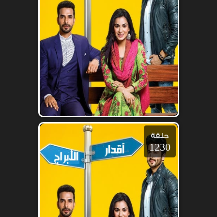
حلقة
1230