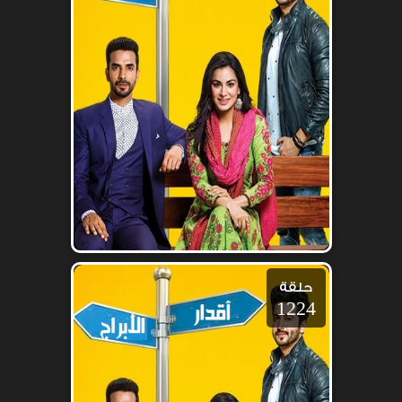
حلقة
1224