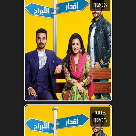
1206
حلقة
1205