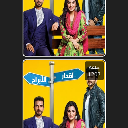
حلقة
1203