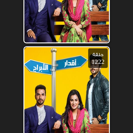
حلقة
1222