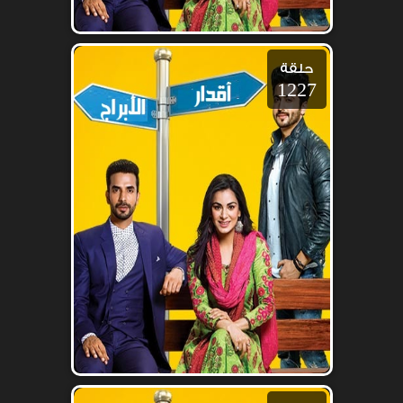
حلقة
1227