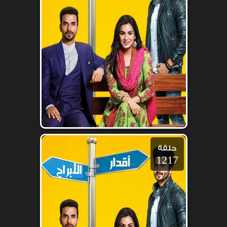
حلقة
1217