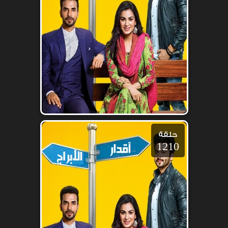
حلقة
1210