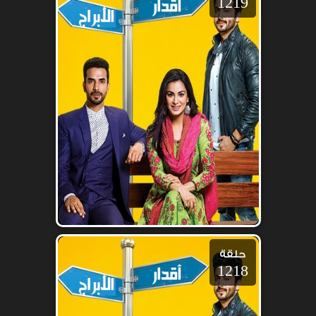
1219
حلقة
1218