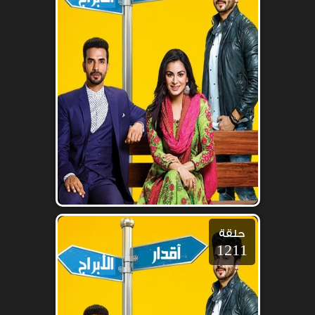
حلقة
1211