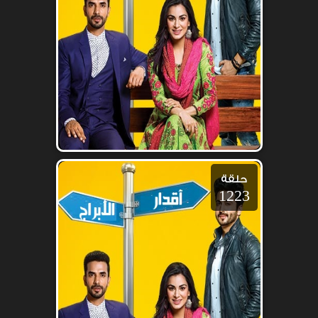
حلقة
1223