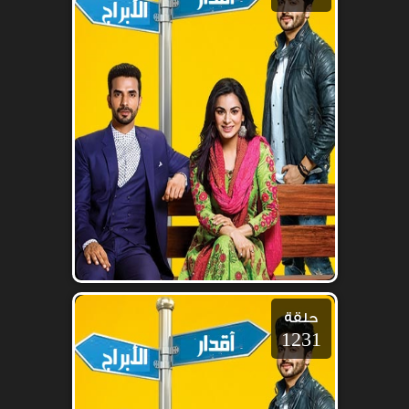
حلقة
1231