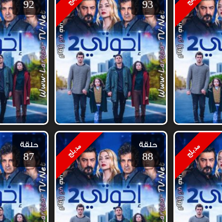
92
93
حلقة
حلقة
مدبلج
مدبلج
87
88