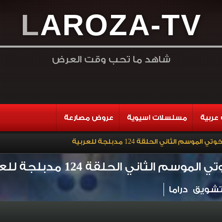
L
A
R
O
Z
A
-
T
V
شاهد ما تحب وقت العرض
عربية
مسلسلات اسيوية
عروض مصارعة
موسم الثاني الحلقة 124 مدبلجة للعربية
سم الثاني الحلقة 124 مدبلجة للعربية
شويق
دراما