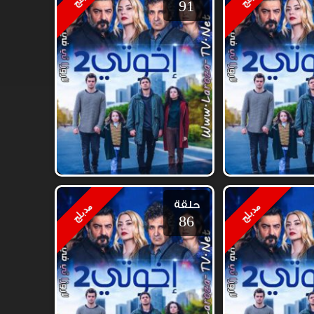
91
حلقة
مدبلج
مدبلج
86