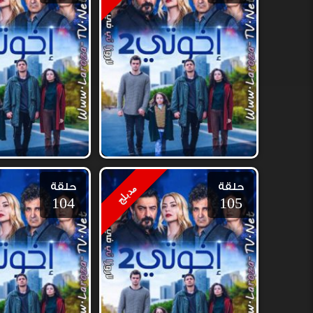
حلقة
حلقة
مدبلج
104
105