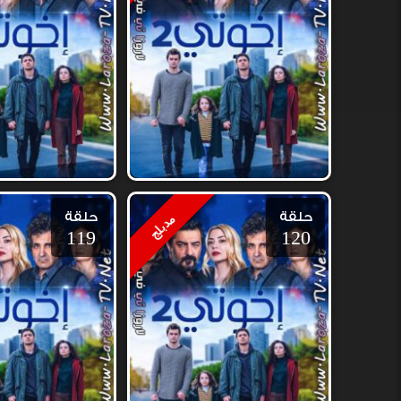
حلقة
حلقة
مدبلج
119
120