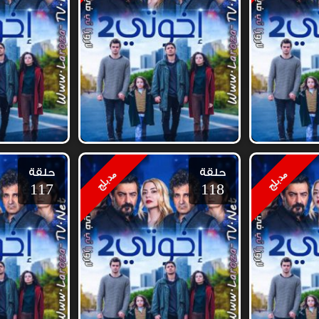
حلقة
حلقة
مدبلج
مدبلج
117
118