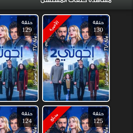
مشاهدة حلقات المسلسل
حلقة
حلقة
الأخيرة
129
130
حلقة
حلقة
مدبلج
124
125