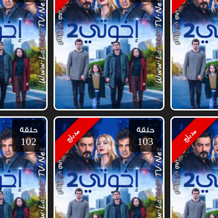
حلقة
حلقة
مدبلج
مدبلج
102
103