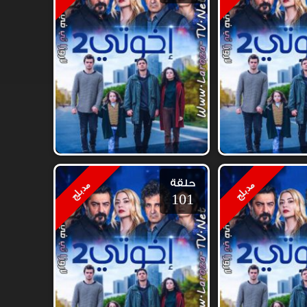
حلقة
مدبلج
مدبلج
101