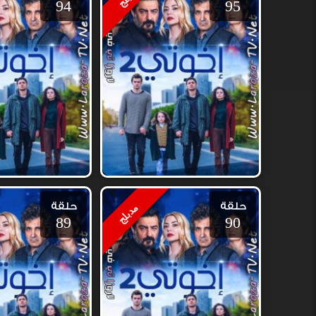
94
95
حلقة
حلقة
مدبلج
89
90