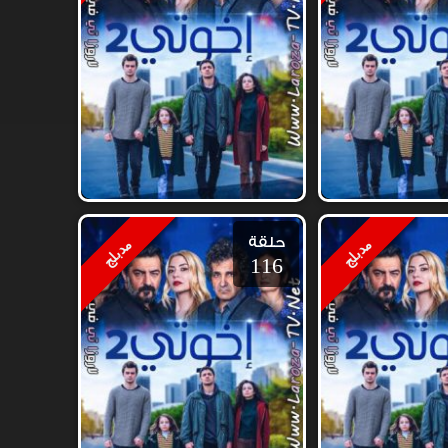
حلقة
مدبلج
مدبلج
116