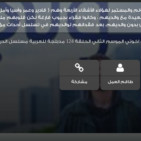
م والمستمر لهؤلاء الأشقاء الأربعة وهم ( قادير وعمر وآسيا وأمل
يدة مع والديهم ، وكانوا فقراء بجيوب فارغة لكن قلوبهم م
بدون والديهم، بعد فقدانهم لوالديهم في تسلسل أحداث مؤ
بلجة للعربية مسلسل الدراما التركي اخوتي kardeslerim اخوتي 2 مدبلج بجودة عالية
طاقم العمل
مشاركة