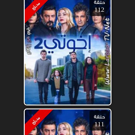
حلقة
مدبلج
112
حلقة
مدبلج
111