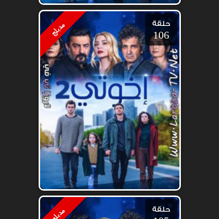
حلقة
مدبلج
106
حلقة
مدبلج