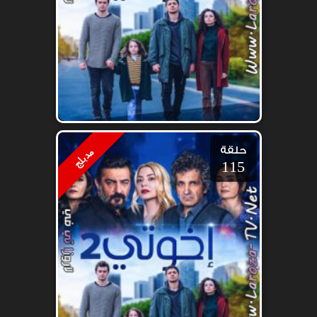
حلقة
مدبلج
115