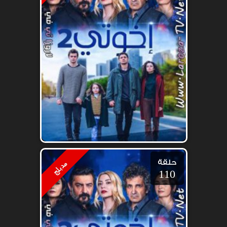
حلقة
مدبلج
110