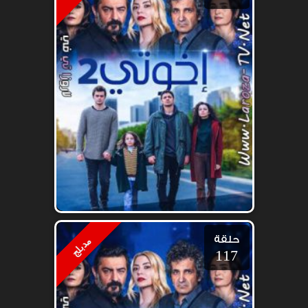
حلقة
مدبلج
117