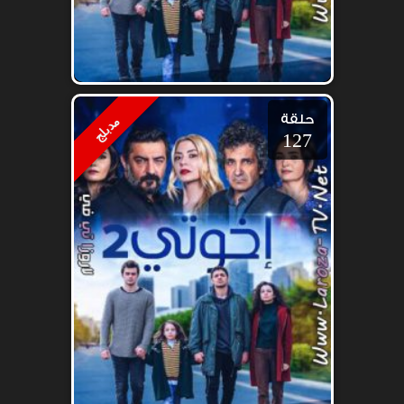
حلقة
مدبلج
127