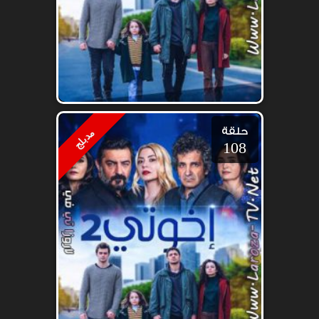
حلقة
مدبلج
108