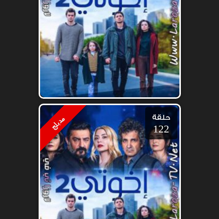
حلقة
مدبلج
122