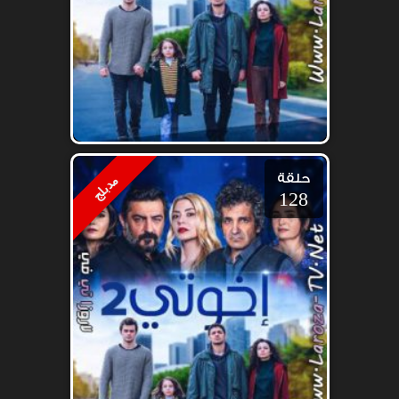
حلقة
مدبلج
128