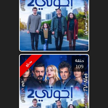
حلقة
مدبلج
109