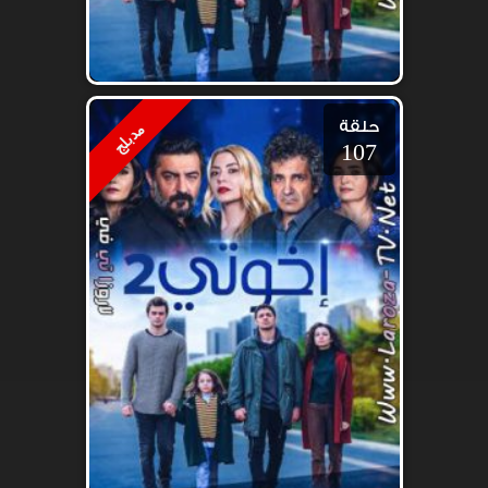
حلقة
مدبلج
107