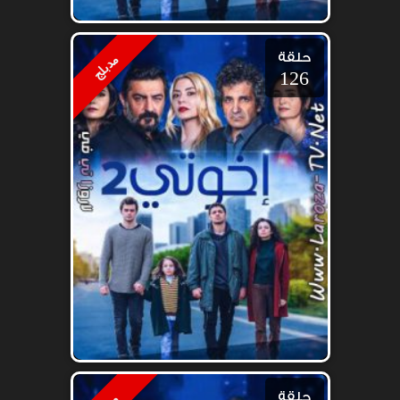
حلقة
مدبلج
126
حلقة