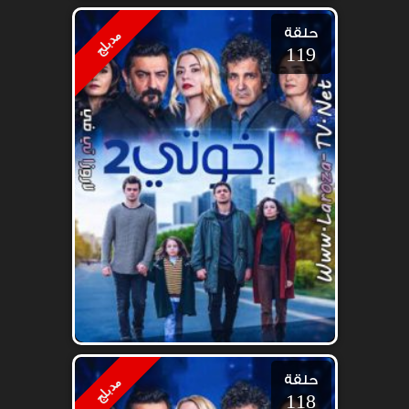
حلقة
مدبلج
119
حلقة
مدبلج
118