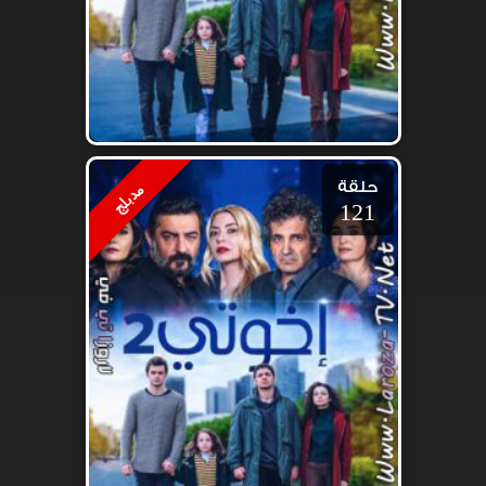
حلقة
مدبلج
121