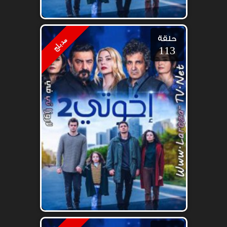
حلقة
مدبلج
113