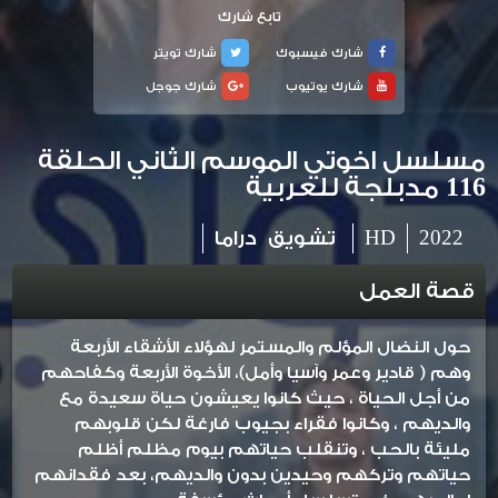
تابع شارك
شارك فيسبوك
شارك تويتر
شارك يوتيوب
شارك جوجل
مسلسل اخوتي الموسم الثاني الحلقة
116 مدبلجة للعربية
2022
HD
تشويق
دراما
قصة العمل
حول النضال المؤلم والمستمر لهؤلاء الأشقاء الأربعة
وهم ( قادير وعمر وآسيا وأمل)، الأخوة الأربعة وكفاحهم
من أجل الحياة ، حيث كانوا يعيشون حياة سعيدة مع
والديهم ، وكانوا فقراء بجيوب فارغة لكن قلوبهم
مليئة بالحب ، وتنقلب حياتهم بيوم مظلم أظلم
حياتهم وتركهم وحيدين بدون والديهم، بعد فقدانهم