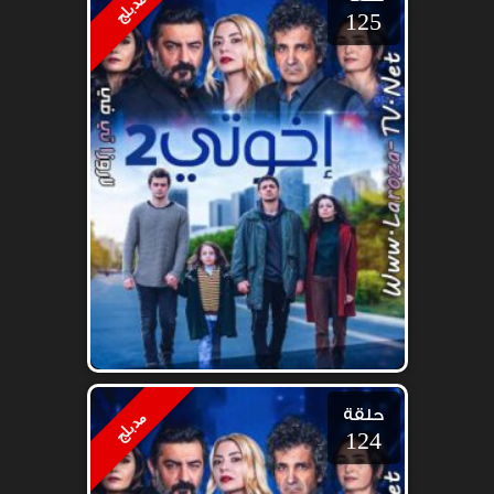
مدبلج
125
حلقة
مدبلج
124