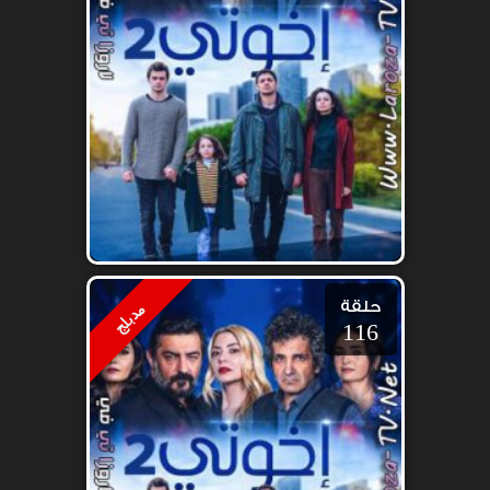
حلقة
مدبلج
116