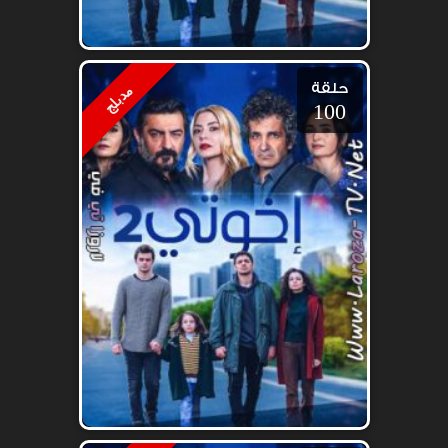
حلقة
مدبلج
100