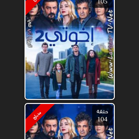
105
حلقة
مدبلج
104