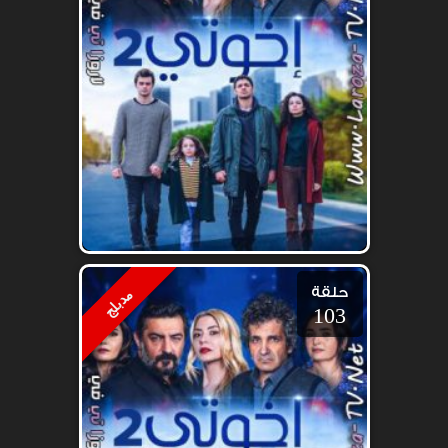
حلقة
مدبلج
103