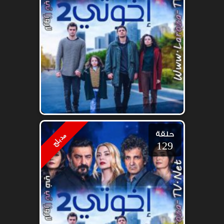
حلقة
مدبلج
129