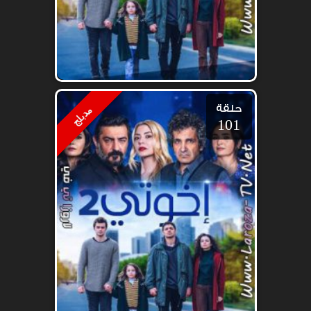
حلقة
مدبلج
101