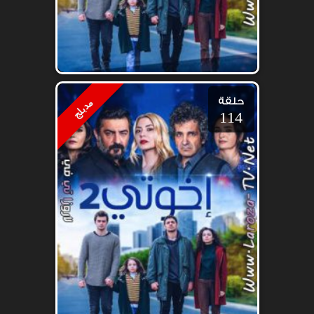
حلقة
مدبلج
114