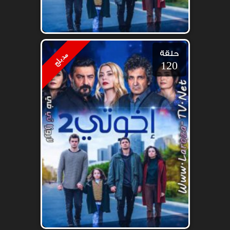
حلقة
مدبلج
120