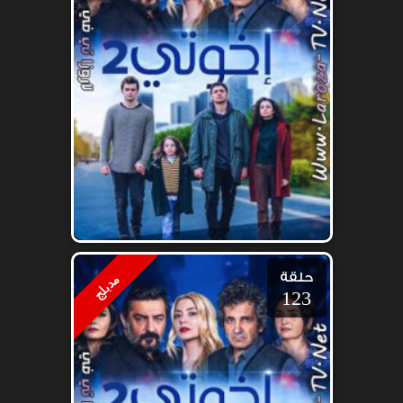
حلقة
مدبلج
123