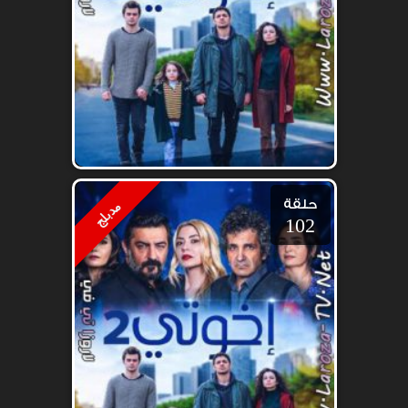
حلقة
مدبلج
102