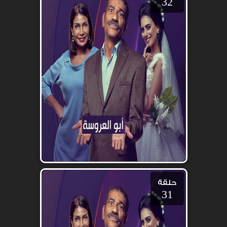
32
حلقة
31