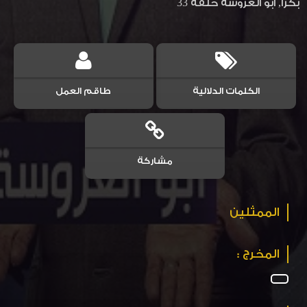
بكرا, ابو العروسة حلقه 33
الكلمات الدلالية
طاقم العمل
مشاركة
الممثلين
المخرج :