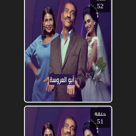
52
حلقة
51