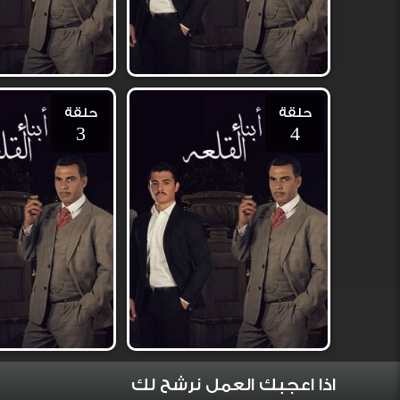
حلقة
حلقة
3
4
اذا اعجبك العمل نرشح لك