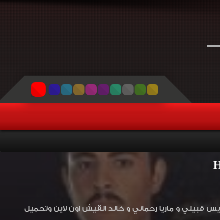
لعة 2018 HD بطولة رشيد ملحس و غريس قبيلي و ماريا رحماني و خالد القيش اون لاين وتحميل