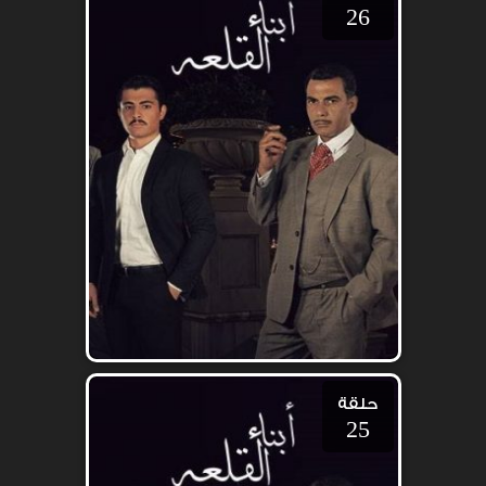
26
حلقة
25