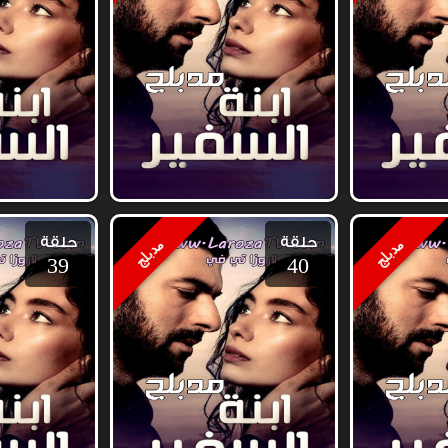
حلقة
حلقة
مدبلج
مدبلج
39
40