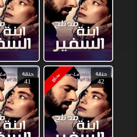
حلقة
حلقة
مدبلج
41
42