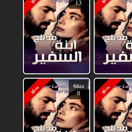
13
حلقة
مدبلج
مدبلج
8