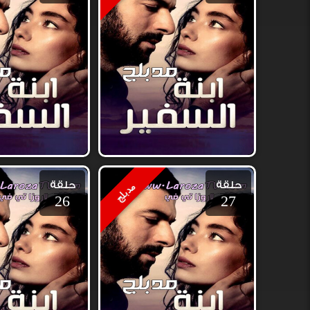
حلقة
حلقة
مدبلج
26
27