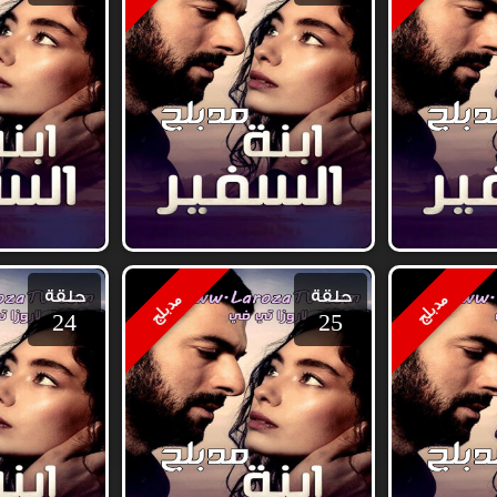
حلقة
حلقة
مدبلج
مدبلج
24
25