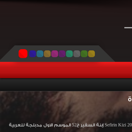
مشاهدة وتحميل مسلسل الرومانسية التركي إبنة السفير الحلقة 52 مدبلج Sefirin Kizi 2019 HD إبنة السفير ح52 الموسم الاول مدبلجة للعربية