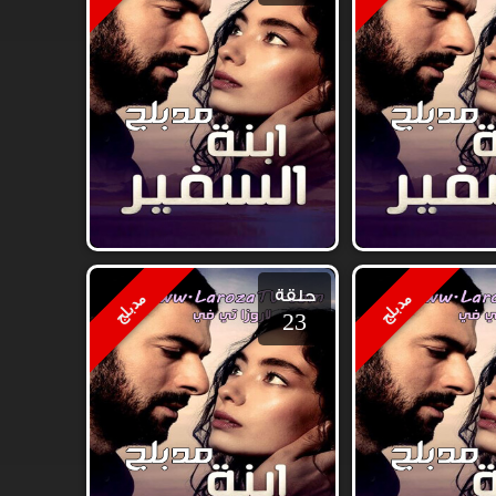
حلقة
مدبلج
مدبلج
23