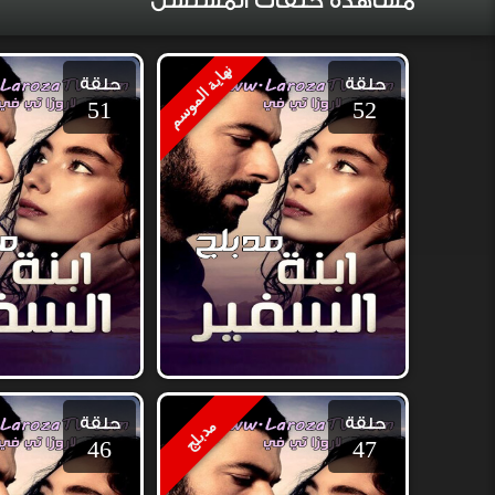
مشاهدة حلقات المسلسل
نهاية الموسم
حلقة
حلقة
51
52
حلقة
حلقة
مدبلج
46
47