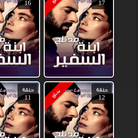
16
17
حلقة
حلقة
مدبلج
11
12