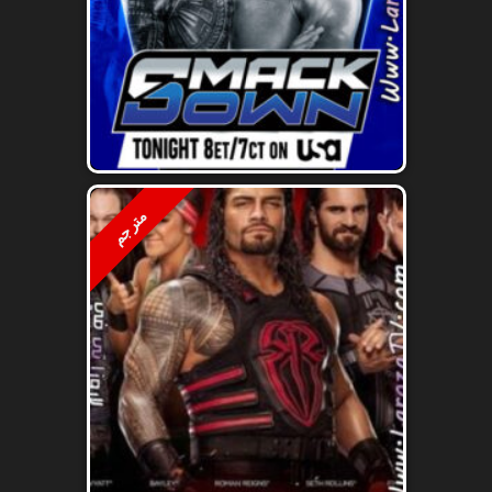
مترجم