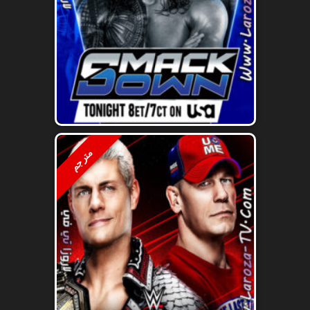
مترجم