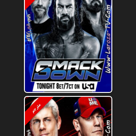
مترجم