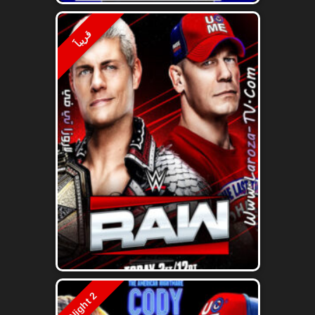
قريباََ
Night 2