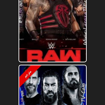
مترجم