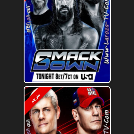
مترجم