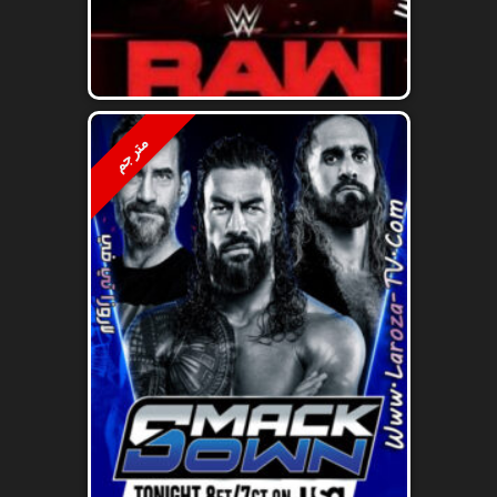
مترجم