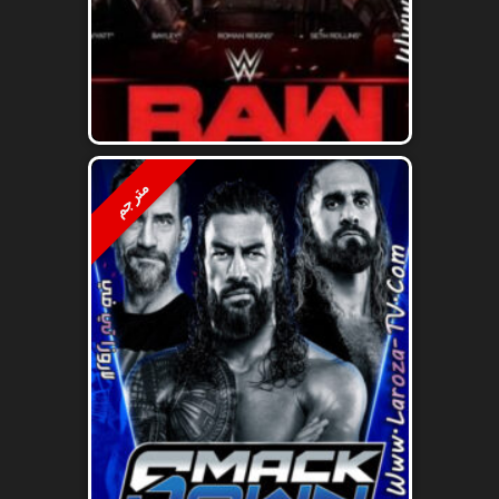
مترجم