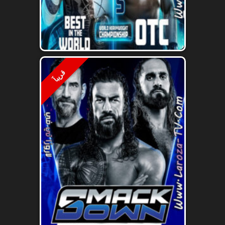
قريباََ