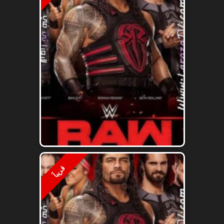
قريباََ