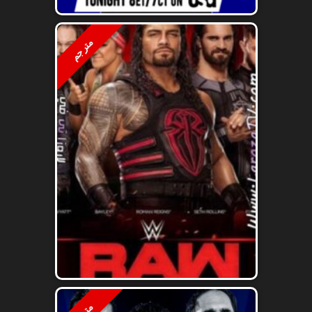
مترجم