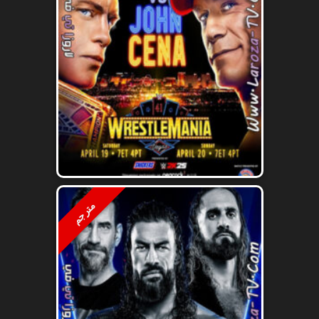
مترجم