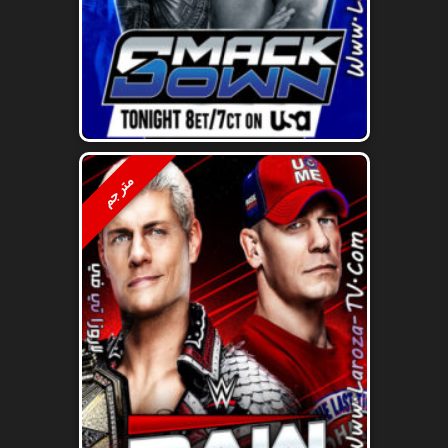
مترجم