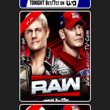
مترجم