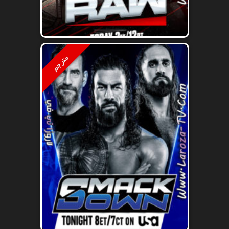
مترجم