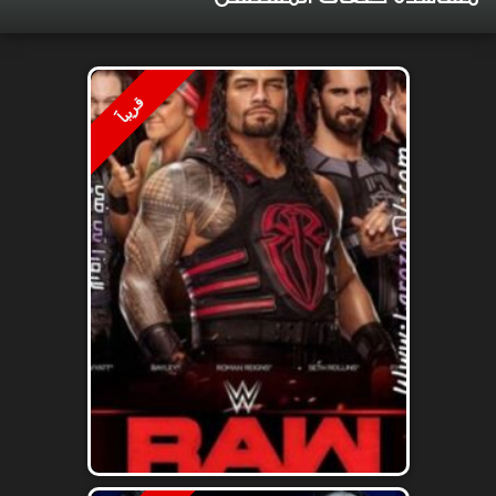
قريباََ