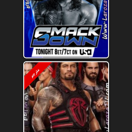
مترجم