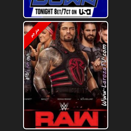
مترجم