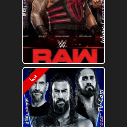
قريباََ