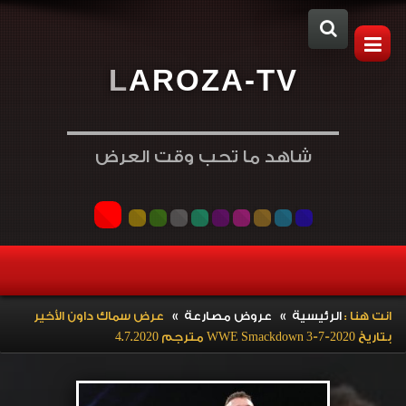
L
A
R
O
Z
A
-
T
V
شاهد ما تحب وقت العرض
»
»
انت هنا :
الرئيسية
عروض مصارعة
عرض سماك داون الأخير
بتاريخ WWE Smackdown 3-7-2020 مترجم 4.7.2020