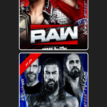
مترجم