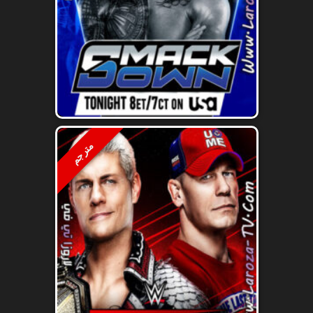
مترجم