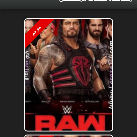
مترجم