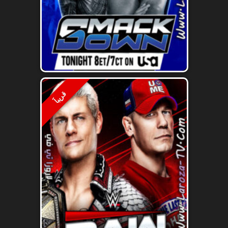
قريباََ