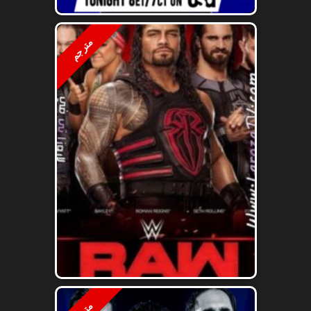
مترجم