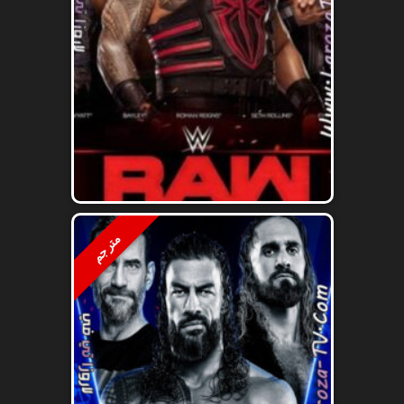
مترجم