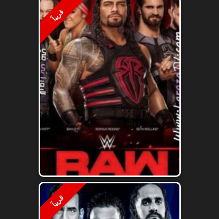
قريباََ
قريباََ