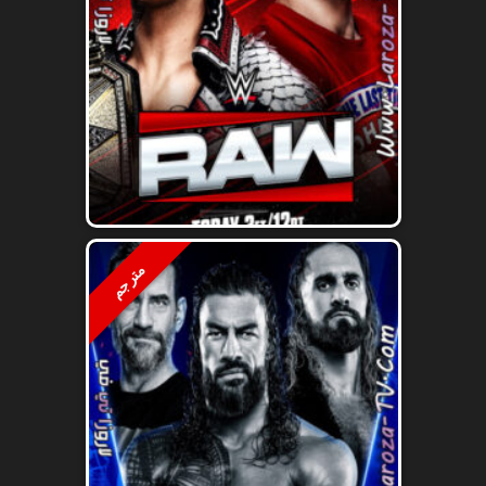
مترجم