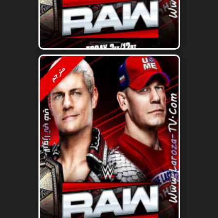
مترجم