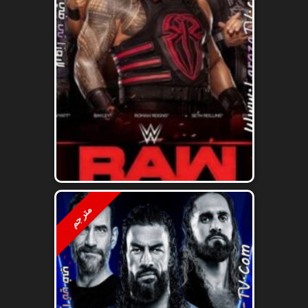
مترجم