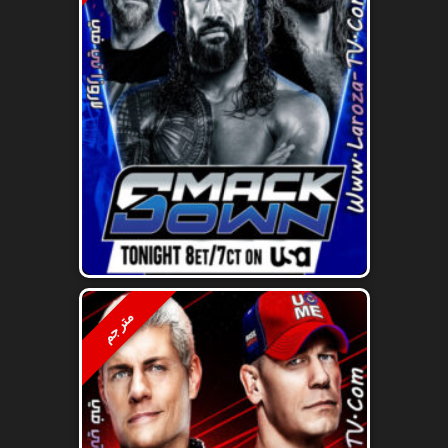
مترجم