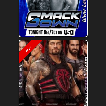
مترجم