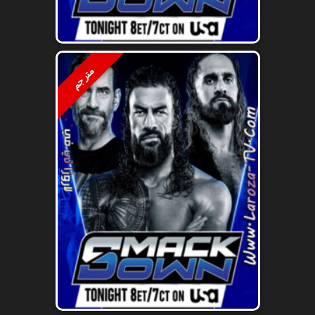
مترجم