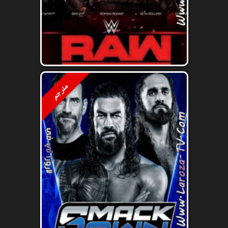
مترجم