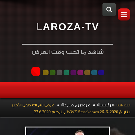
L
A
R
O
Z
A
-
T
V
شاهد ما تحب وقت العرض
»
»
انت هنا :
الرئيسية
عروض مصارعة
عرض سماك داون الأخير
بتاريخ WWE Smackdown 26-6-2020 مترجم 27.6.2020