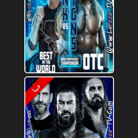
قريباََ