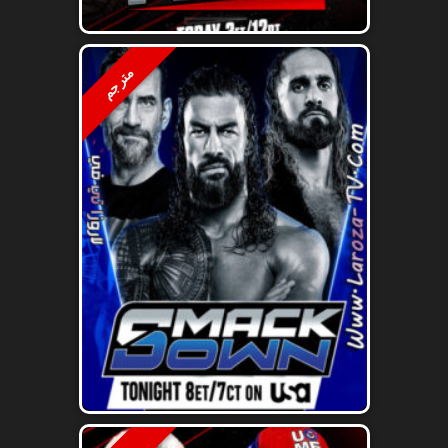
مترجم