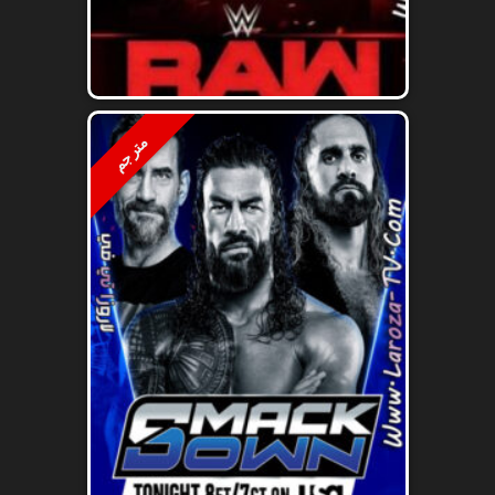
مترجم