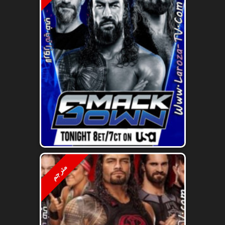
مترجم