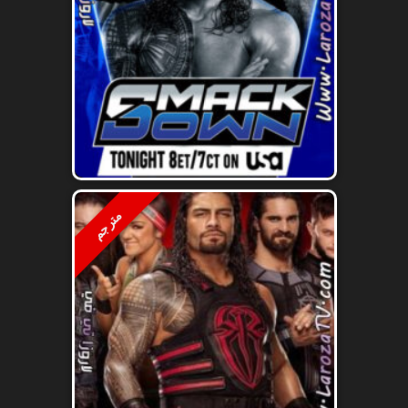
مترجم