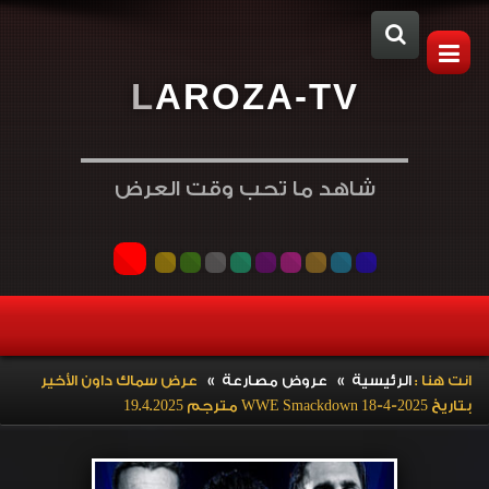
L
A
R
O
Z
A
-
T
V
شاهد ما تحب وقت العرض
»
»
انت هنا :
الرئيسية
عروض مصارعة
عرض سماك داون الأخير
بتاريخ WWE Smackdown 18-4-2025 مترجم 19.4.2025