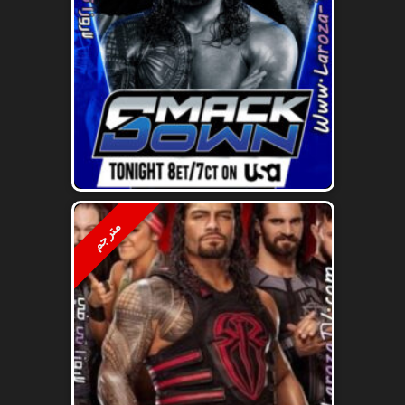
مترجم