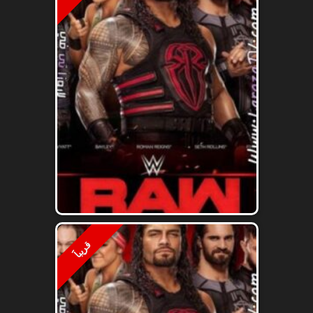
قريباََ