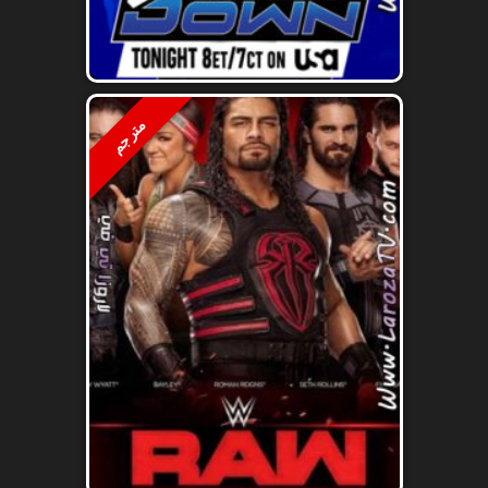
مترجم