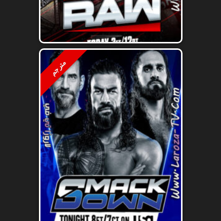
مترجم