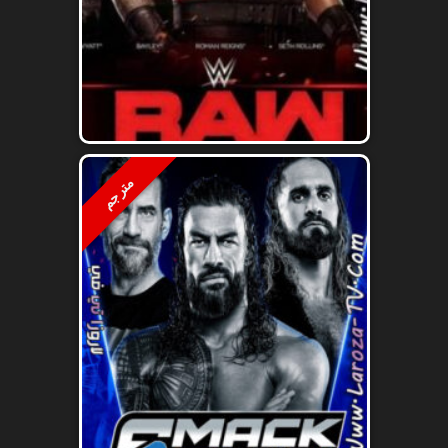
مترجم