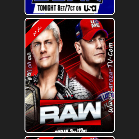
مترجم