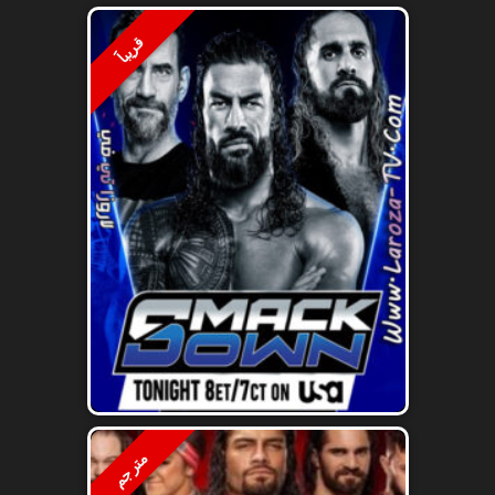
قريباََ
مترجم