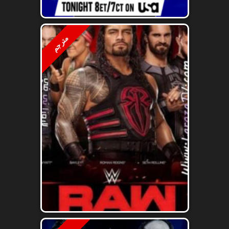
مترجم