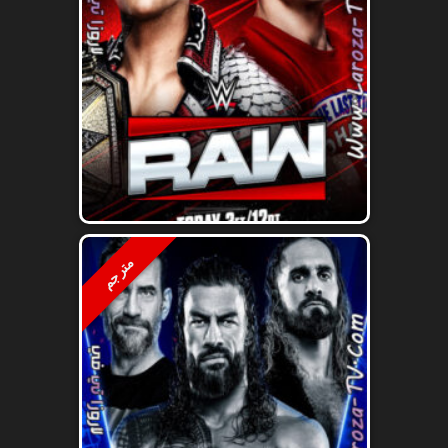
مترجم