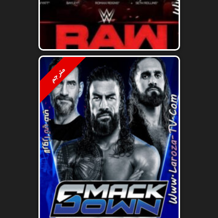
مترجم