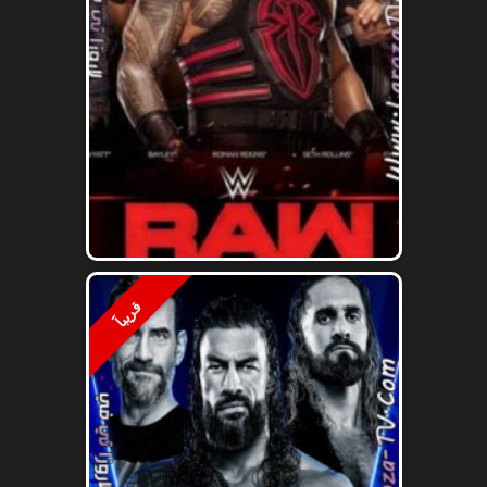
قريباََ