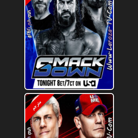
مترجم