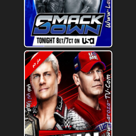
مترجم