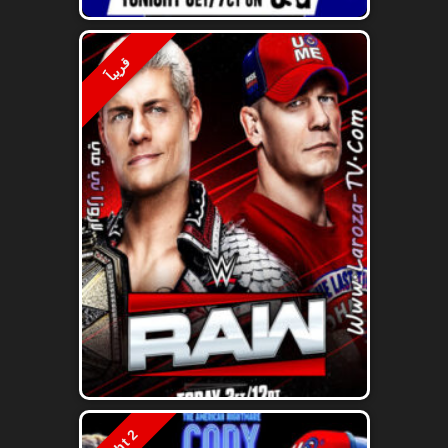
قريباََ