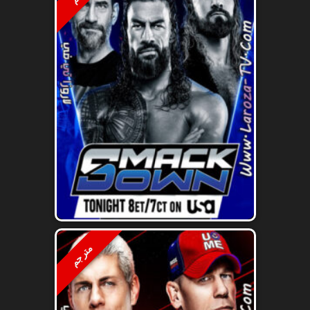
مترجم