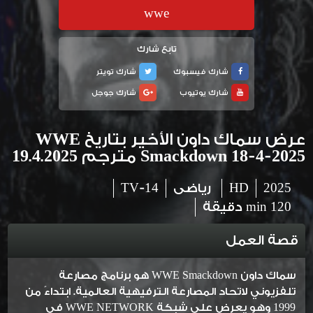
wwe
تابع شارك
شارك فيسبوك
شارك تويتر
شارك يوتيوب
شارك جوجل
عرض سماك داون الأخير بتاريخ WWE
Smackdown 18-4-2025 مترجم 19.4.2025
2025
HD
رياضى
TV-14
120 min دقيقة
قصة العمل
سماك داون WWE Smackdown هو برنامج مصارعة
تلفزيوني لاتحاد المصارعة الترفيهية العالمية. ابتداءً من
1999 وهو يعرض على شبكة WWE NETWORK في