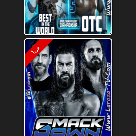
قريباََ