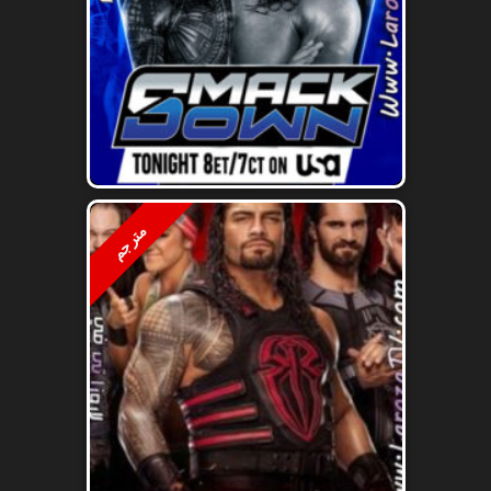
مترجم