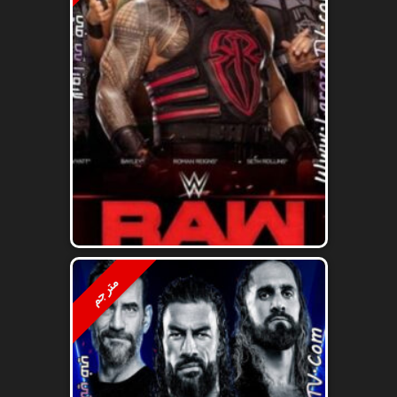
مترجم