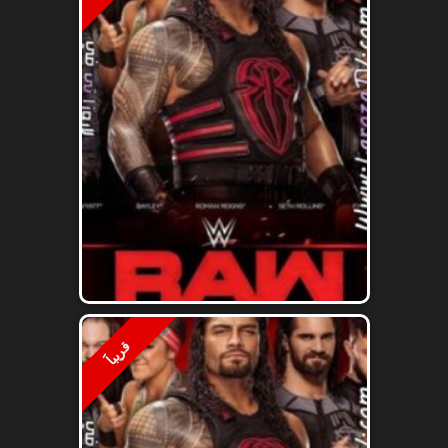
قريباََ