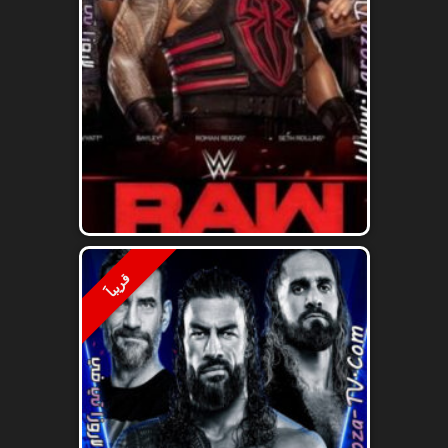
قريباََ