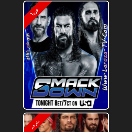
قريباََ
مترجم