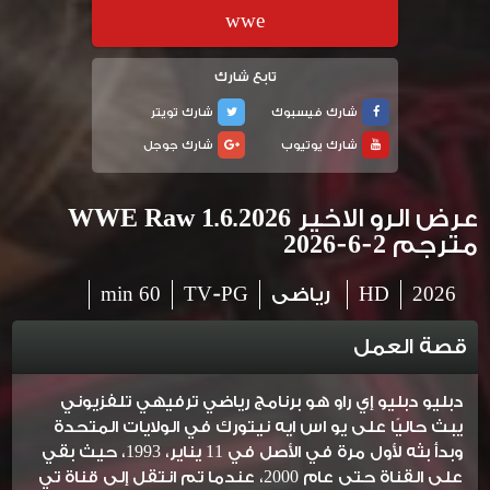
wwe
تابع شارك
شارك فيسبوك
شارك تويتر
شارك يوتيوب
شارك جوجل
عرض الرو الاخير WWE Raw 1.6.2026
مترجم 2-6-2026
2026
HD
رياضى
TV-PG
60 min
قصة العمل
دبليو دبليو إي راو هو برنامج رياضي ترفيهي تلفزيوني
يبث حاليًا على يو اس ايه نيتورك في الولايات المتحدة
وبدأ بثه لأول مرة في الأصل في 11 يناير، 1993، حيث بقي
على القناة حتى عام 2000، عندما تم انتقل إلى قناة تي