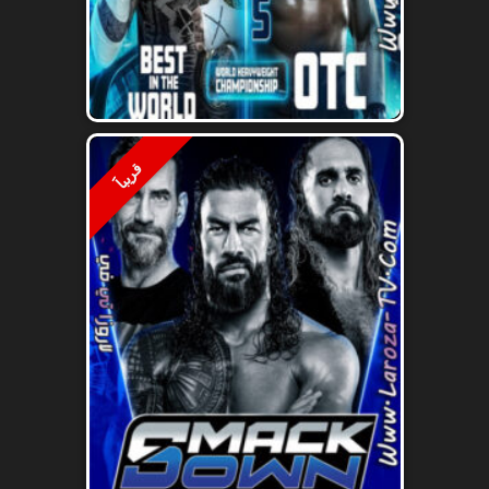
قريباََ