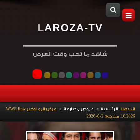
L
A
R
O
Z
A
-
T
V
شاهد ما تحب وقت العرض
»
»
انت هنا :
الرئيسية
عروض مصارعة
عرض الرو الاخير WWE Raw
1.6.2026 مترجم 2-6-2026