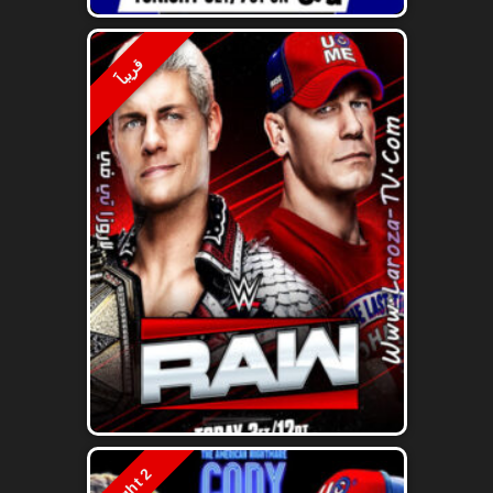
قريباََ
Night 2